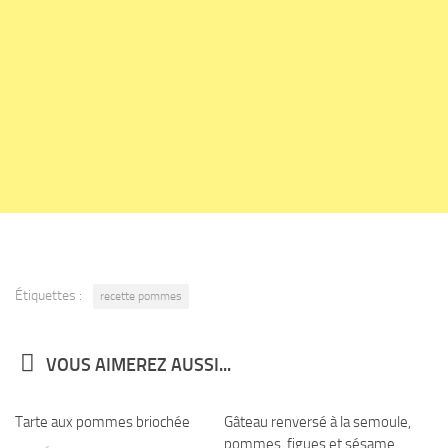
Étiquettes :
recette pommes
VOUS AIMEREZ AUSSI...
Tarte aux pommes briochée
0
Gâteau renversé à la semoule,
0
pommes, figues et sésame