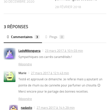
30 DÉCEMBRE 2020
28 FÉVRIER 2018
3 RÉPONSES
Commentaires
3
Pings
0
LadyMilonguera
23 mars 2017 à 10 h 03 min
Sympathiques ces carrés caramélisés !
Répondre
Marie
27 mars 2017 à 12 h 43 min
Testé et approuvé ce dimanche. Je referai mais y ajoutant un
pointe de rhum ou de cannelle pour parfumer un chouilla 😉
Merci encore pour le partage des bonnes recettes.
Répondre
nadasto
27 mars 2017 à 14 h 29 min