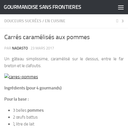
GOURMANDISE SANS FRONTIERES
Skip to content
DOUCEURS SUCRÉES
/
EN CUISINE
3
Carrés caramélisés aux pommes
PAR
NADASTO
·
23 MARS 2017
Un gâteau simplissime, caramélisé sur le dessus, entre le far
breton et le clafoutis.
Ingrédients (pour 4 gourmands)
Pour la base :
3 belles
pommes
2 œufs battus
¼ litre de lait