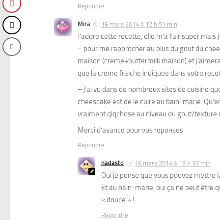
Répondre
Mira
16 mars 2014 à 12 h 51 min
J’adore cette recette, elle m’a l’air super mais j
– pour me rapprocher au plus du gout du cheesc
maison (creme+buttermilk maison) et j’aimerai
que la creme fraiche indiquee dans votre rece
– j’ai vu dans de nombreux sites de cuisine qu
cheescake est de le cuire au bain-marie. Qu’
vraiment qlqchose au niveau du gout/texture
Merci d’avance pour vos reponses
Répondre
nadasto
16 mars 2014 à 13 h 33 min
Oui je pense que vous pouvez mettre
Et au bain-marie, oui ça ne peut être q
« douce » !
Répondre