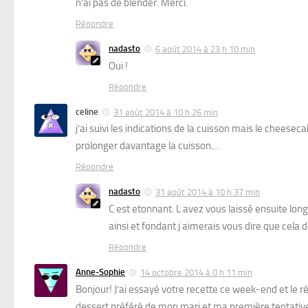
n’ai pas de blender. Merci.
Répondre
nadasto
6 août 2014 à 23 h 10 min
Oui !
Répondre
celine
31 août 2014 à 10 h 26 min
j’ai suivi les indications de la cuisson mais le cheesec
prolonger davantage la cuisson…
Répondre
nadasto
31 août 2014 à 10 h 37 min
C est etonnant. L avez vous laissé ensuite long
ainsi et fondant j aimerais vous dire que cela
Répondre
Anne-Sophie
14 octobre 2014 à 0 h 11 min
Bonjour! J’ai essayé votre recette ce week-end et le rés
dessert préféré de mon mari et ma première tentative.