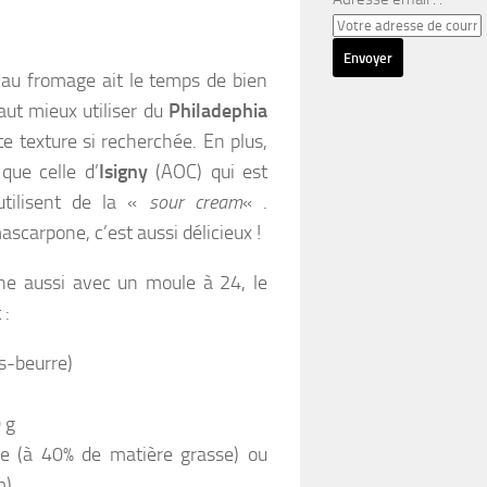
e au fromage ait le temps de bien
vaut mieux utiliser du
Philadephia
te texture si recherchée. En plus,
 que celle d’
Isigny
(AOC) qui est
utilisent de la «
sour cream
« .
scarpone, c’est aussi délicieux !
e aussi avec un moule à 24, le
 :
ts-beurre)
 g
e (à 40% de matière grasse) ou
m)