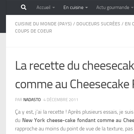
Accueil
En cuisine
Actu gourmande
Skip to content
GOURMANDISE SANS 
CUISINE DU MONDE (PAYS)
/
DOUCEURS SUCRÉES
/
EN 
COUPS DE COEUR
La recette du cheeseca
comme au Cheesecake 
PAR
NADASTO
·
4 DÉCEMBRE 2011
Ça y est, j’ai la recette ! Après plusieurs essais, je su
du
New York cheese-cake fondant comme au Chee
rapproche au moins du point de vue de la texture, pas f