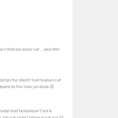
ake n’était pas assez cuit …. peut être
temps four éteint? Il est toujours cuit
 dépend du four mais j en doute 😉
ultat était fantastique! C’est le
 J’en suis ravie! Comme je suis aux US,