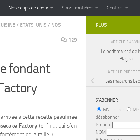
Nos coups de coeur
Sans frontières
Contact
FRONTIERES
Cuisine populaire des terroirs
CUISINE
/
ETATS-UNIS
/
NOS
PLUS
129
ARTICLE SUIVA
Le petit marché de 
Blagnac
ke fondant
ARTICLE PRÉCÉD
Les macarons Leo
Factory
S’ABONNER
M'abonner
Me
is arrivée à cette recette peaufinée
désabonner
Prénom
secake Factory
(enfin… qui s’en
NOM
orcément de la taille !)
Adresse email : :