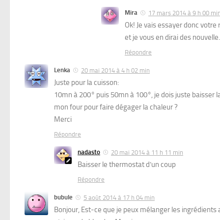
Mira
17 mars 2014 à 9 h 00 mi
Ok! Je vais essayer donc votre
et je vous en dirai des nouvelle
Répondre
Lenka
20 mai 2014 à 4 h 02 min
Juste pour la cuisson:
10mn à 200° puis 50mn à 100°, je dois juste baisser l
mon four pour faire dégager la chaleur ?
Merci
Répondre
nadasto
20 mai 2014 à 11 h 11 min
Baisser le thermostat d’un coup
Répondre
bubule
5 août 2014 à 17 h 04 min
Bonjour, Est-ce que je peux mélanger les ingrédients a