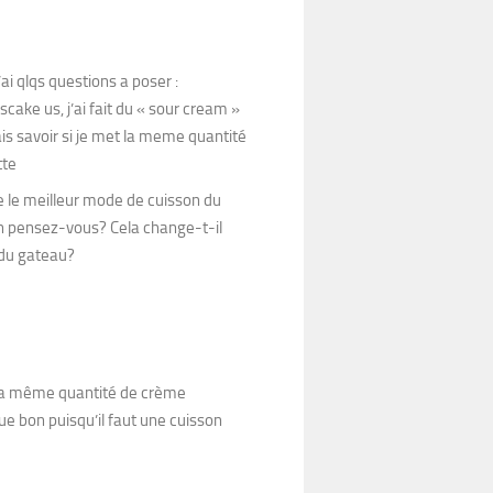
’ai qlqs questions a poser :
ake us, j’ai fait du « sour cream »
s savoir si je met la meme quantité
tte
e le meilleur mode de cuisson du
en pensez-vous? Cela change-t-il
 du gateau?
 la même quantité de crème
ue bon puisqu’il faut une cuisson