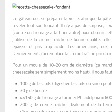
Ce gâteau doit se préparer la veille, afin que la pât
révéler tout son fondant. Il n’y a pas de surprise, il 
(contre un fromage à tartiner autre) pour obtenir cet
j’utilise de la crème fraîche de bonne qualité, telle
épaisse et pas trop acide. Les américains, eux, 
Dernièrement, j’ai remplacé la crème fraîche par du ma
Pour un moule de 18-20 cm de diamètre (ça march
cheesecake sera simplement moins haut), il nous faut
100 g de biscuits (digestive biscuits ou sinon peti
30 g de beurre
4×150 g de fromage à tartiner Philadelphia = 600
200 g de crème fraîche idéalement de la ferm
d’Isigny ou du mascarpone (encore plus gras mia