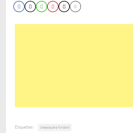
Étiquettes :
cheesecake fondant