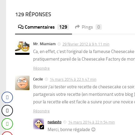
129 RÉPONSES
Commentaires
129
Pings
0
Mr. Miamiam
29 février 2012 à 9 h 11 min
Ca, en effet, c’est l’original de la fameuse Cheesecake
pratiquement pareil de la Cheesecake Factory de mon 
Répondre
Cecile
14 mars 2014 à 22 h 47 min
Bonsoir j’ai tester votre recette de cheesecake ce soir. 
partagerais votre recette (en mentionnant votre blog 
pour la recette elle est facile a suivre pour une novic
Répondre
nadasto
14 mars 2014 à 22 h 54 min
Merci, bonne régalade 😉