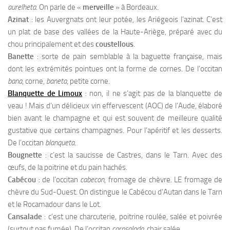
aurelheta
. On parle de «
merveille
» à Bordeaux.
Azinat
: les Auvergnats ont leur potée, les Ariégeois l’azinat. C’est
un plat de base des vallées de la Haute-Ariège, préparé avec du
chou principalement et des
coustellous
.
Banette
: sorte de pain semblable à la baguette française, mais
dont les extrémités pointues ont la forme de cornes. De l’occitan
bana
, corne,
baneta
, petite corne.
Blanquette de Limoux
: non, il ne s’agit pas de la blanquette de
veau ! Mais d’un délicieux vin effervescent (AOC) de l’Aude, élaboré
bien avant le champagne et qui est souvent de meilleure qualité
gustative que certains champagnes. Pour l’apéritif et les desserts.
De l’occitan
blanqueta
.
Bougnette
: c’est la saucisse de Castres, dans le Tarn. Avec des
œufs, de la poitrine et du pain hachés.
Cabécou
: de l’occitan
cabecon
, fromage de chèvre. LE fromage de
chèvre du Sud-Ouest. On distingue le Cabécou d’Autan dans le Tarn
et le Rocamadour dans le Lot.
Cansalade
: c’est une charcuterie, poitrine roulée, salée et poivrée
(surtout pas fumée). De l’occitan
carnsalada
, chair salée.