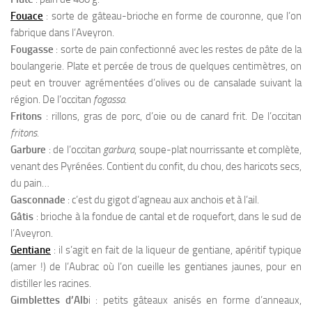
Fouace
: sorte de gâteau-brioche en forme de couronne, que l’on
fabrique dans l’Aveyron.
Fougasse
: sorte de pain confectionné avec les restes de pâte de la
boulangerie. Plate et percée de trous de quelques centimètres, on
peut en trouver agrémentées d’olives ou de cansalade suivant la
région. De l’occitan
fogassa
.
Fritons
: rillons, gras de porc, d’oie ou de canard frit. De l’occitan
fritons
.
Garbure
: de l’occitan
garbura
, soupe-plat nourrissante et complète,
venant des Pyrénées. Contient du confit, du chou, des haricots secs,
du pain…
Gasconnade
: c’est du gigot d’agneau aux anchois et à l’ail.
Gâtis
: brioche à la fondue de cantal et de roquefort, dans le sud de
l’Aveyron.
Gentiane
: il s’agit en fait de la liqueur de gentiane, apéritif typique
(amer !) de l’Aubrac où l’on cueille les gentianes jaunes, pour en
distiller les racines.
Gimblettes d’Alb
i : petits gâteaux anisés en forme d’anneaux,