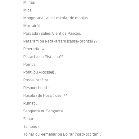
Milhàs :
Mica :
Mongetada : aussi estofat de monjas.
Mortairòl :
Pascada : salée. Vient de Pascas,
Peteram ou Peta-arram (casse-bronze) ??
Piperada : »
Pistacha ou Pistacho??
Pompa :
Pont (ou Picossèl) :
Possa-rapèira :
Responchond :
Rosòla : de Ròsa (rose) ??
Rumat :
Sanqueta ou Sangueta :
Sopar :
Talhons :
Tolhar ou Remenar ou Boirar (nord-occitan) :