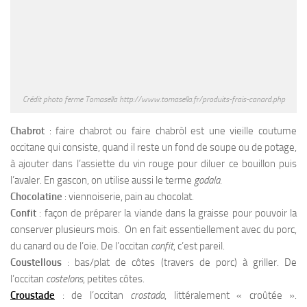
Crédit photo ferme Tomasella http://www.tomasella.fr/produits-frais-canard.php
Chabrot
: faire chabrot ou faire chabròl est une vieille coutume
occitane qui consiste, quand il reste un fond de soupe ou de potage,
à ajouter dans l’assiette du vin rouge pour diluer ce bouillon puis
l’avaler. En gascon, on utilise aussi le terme
godala
.
Chocolatine
: viennoiserie, pain au chocolat.
Confit
: façon de préparer la viande dans la graisse pour pouvoir la
conserver plusieurs mois. On en fait essentiellement avec du porc,
du canard ou de l’oie. De l’occitan
confit
, c’est pareil.
Coustellous
: bas/plat de côtes (travers de porc) à griller. De
l’occitan
costelons
, petites côtes.
Croustade
: de l’occitan
crostada
, littéralement « croûtée ».