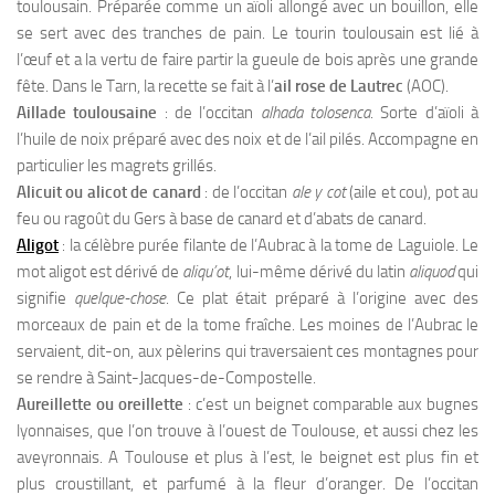
toulousain. Préparée comme un aïoli allongé avec un bouillon, elle
se sert avec des tranches de pain. Le tourin toulousain est lié à
l’œuf et a la vertu de faire partir la gueule de bois après une grande
fête. Dans le Tarn, la recette se fait à l’
ail rose de Lautrec
(AOC).
Aillade toulousaine
: de l’occitan
alhada tolosenca
. Sorte d’aïoli à
l’huile de noix préparé avec des noix et de l’ail pilés. Accompagne en
particulier les magrets grillés.
Alicuit ou alicot de canard
: de l’occitan
ale y cot
(aile et cou), pot au
feu ou ragoût du Gers à base de canard et d’abats de canard.
Aligot
: la célèbre purée filante de l’Aubrac à la tome de Laguiole. Le
mot aligot est dérivé de
aliqu’ot
, lui-même dérivé du latin
aliquod
qui
signifie
quelque-chose
. Ce plat était préparé à l’origine avec des
morceaux de pain et de la tome fraîche. Les moines de l’Aubrac le
servaient, dit-on, aux pèlerins qui traversaient ces montagnes pour
se rendre à Saint-Jacques-de-Compostelle.
Aureillette ou oreillette
: c’est un beignet comparable aux bugnes
lyonnaises, que l’on trouve à l’ouest de Toulouse, et aussi chez les
aveyronnais. A Toulouse et plus à l’est, le beignet est plus fin et
plus croustillant, et parfumé à la fleur d’oranger. De l’occitan