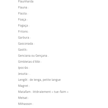
Flaunharda
Flauna :
Flaüta :
Foaça :
Fogaça :
Fritons :
Garbura :
Gasconada :
Gastís :
Genciana ou Gençana .
Gimbletas d’Albi :
Ipocràs :
Jesuita : .
Lengòt : de lenga, petite langue
Magret :
Matafam : littéralement « tue-faim »
Melsat :
Milhasson :