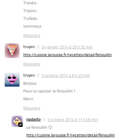
Trenèls :
Tripons :
Trufada :
Ventresca :
Répondre
truyen
24 janvier 2014 à 20 h 32 min
http://cuisine.larousse.fr/recettes/detail/fenouillin
Répondre
truyen
3 octobre 2014 à 8 h 25 min
Bonjour.
Peux tu rajouter le fenouillin ?
Merci.
Répondre
nadasto
3 octobre 2014 à 11 h 05 min
Le fenouillin 🙂
http://cuisine.larousse.fr/recettes/detail/fenouillin