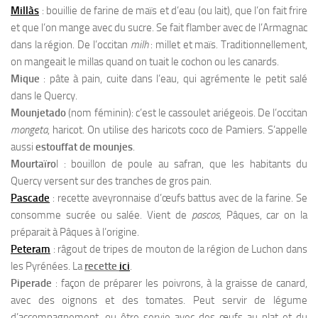
Millàs
: bouillie de farine de maïs et d’eau (ou lait), que l’on fait frire
et que l’on mange avec du sucre. Se fait flamber avec de l’Armagnac
dans la région. De l’occitan
milh
: millet et maïs. Traditionnellement,
on mangeait le millas quand on tuait le cochon ou les canards.
Mique
: pâte à pain, cuite dans l’eau, qui agrémente le petit salé
dans le Quercy.
Mounjetado
(nom féminin): c’est le cassoulet ariégeois. De l’occitan
mongeta
, haricot. On utilise des haricots coco de Pamiers. S’appelle
aussi
estouffat de mounjes
.
Mourtaïro
l : bouillon de poule au safran, que les habitants du
Quercy versent sur des tranches de gros pain.
Pascade
: recette aveyronnaise d’œufs battus avec de la farine. Se
consomme sucrée ou salée. Vient de
pascos
, Pâques, car on la
préparait à Pâques à l’origine.
Peteram
: râgout de tripes de mouton de la région de Luchon dans
les Pyrénées. La
recette
ici
.
Piperade
: façon de préparer les poivrons, à la graisse de canard,
avec des oignons et des tomates. Peut servir de légume
d’accompagnement, ou être servie avec des œufs au plat et du