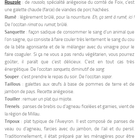
Rouzole
: de
rousolo
, spécialité ariégeoise du comté de Foix, c’est
une galette chaude (farce) de viandes de porc hachées.
Rumé
: légèrement brûlé, pour la nourriture.
Eh, ça sent à rumé, ici !
De l’occitan
rimat
ou
rumat
, brûlé.
Sanquette
: façon sadique de consommer le sang d’un animal que
l’on saigne, qui consiste à faire couler très lentement le sang du cou
de la bête agonisante et de le mélanger avec du vinaigre pour le
faire coaguler. Si ça ne vous a pas rendu végétarien, vous pourrez
goûter, il paraît que c’est délicieux. C’est en tout cas très
énergétique. De l’occitan
sanqueta
, diminutif de
sang
.
Souper
: c’est prendre le repas du soir. De l’occitan
sopar
.
Taillous
: galettes aux œufs à base de pommes de terre et de
jambon de pays. Recette ariégeoise.
Touiller
: remuer un plat qui mijote.
Trenels
: panses de brebis ou d’agneau ficelées et garnies, vient de
la région de Millau.
Tripoux
: plat typique de l’Aveyron. Il est composé de panses de
veau ou d’agneau, farcies avec du jambon, de l’ail et du persil.
Traditionnellement, il était préparé par les ménagères pour être