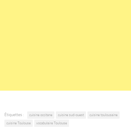
Étiquettes :
cuisine occitane
cuisine sud-ouest
cuisine toulousaine
cuisine Toulouse
vocabulaire Toulouse