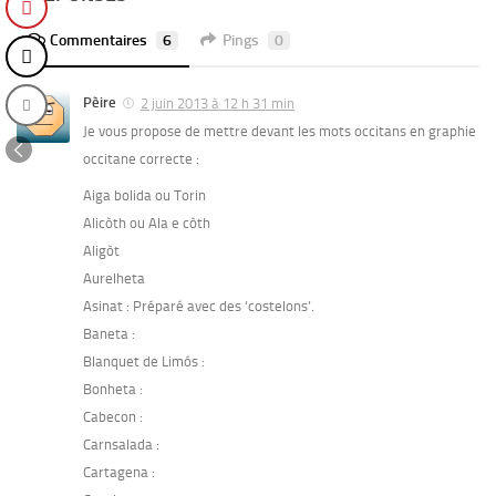
Commentaires
6
Pings
0
Pèire
2 juin 2013 à 12 h 31 min
Je vous propose de mettre devant les mots occitans en graphie
occitane correcte :
Aiga bolida ou Torin
Alicòth ou Ala e còth
Aligòt
Aurelheta
Asinat : Préparé avec des ‘costelons’.
Baneta :
Blanquet de Limós :
Bonheta :
Cabecon :
Carnsalada :
Cartagena :