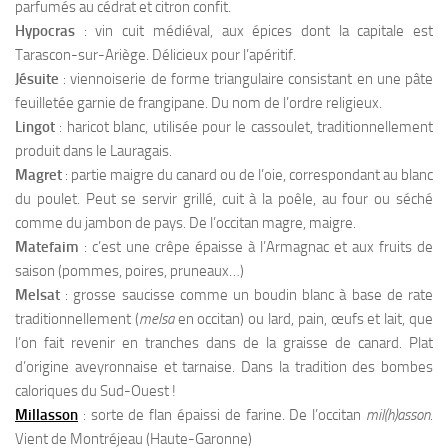
parfumés au cédrat et citron confit.
Hypocras
: vin cuit médiéval, aux épices dont la capitale est
Tarascon-sur-Ariège. Délicieux pour l’apéritif.
Jésuite
: viennoiserie de forme triangulaire consistant en une pâte
feuilletée garnie de frangipane. Du nom de l’ordre religieux.
Lingot
: haricot blanc, utilisée pour le cassoulet, traditionnellement
produit dans le Lauragais.
Magret
: partie maigre du canard ou de l’oie, correspondant au blanc
du poulet. Peut se servir grillé, cuit à la poêle, au four ou séché
comme du jambon de pays. De l’occitan magre, maigre.
Matefaim
: c’est une crêpe épaisse à l’Armagnac et aux fruits de
saison (pommes, poires, pruneaux…)
Melsat
: grosse saucisse comme un boudin blanc à base de rate
traditionnellement (
melsa
en occitan) ou lard, pain, œufs et lait, que
l’on fait revenir en tranches dans de la graisse de canard. Plat
d’origine aveyronnaise et tarnaise. Dans la tradition des bombes
caloriques du Sud-Ouest !
Millasson
: sorte de flan épaissi de farine. De l’occitan
mil(h)asson
.
Vient de Montréjeau (Haute-Garonne)