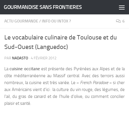
GOURMANDISE SANS FRONTIERES
Skip to content
ACTU GOURMANDE
/
INFO OU INTOX ?
6
Le vocabulaire culinaire de Toulouse et du
Sud-Ouest (Languedoc)
PAR
NADASTO
·
4 FÉVRIER 2012
La
cuisine occitane
est présente des Pyrénées aux Alpes et de la
côte méditerranéenne au Massif central. Avec des terroirs aussi
nombreux, la cuisine est très variée.
Le «
French Paradoxe
» si cher
aux Américains vient d’ici : la culture du vin rouge, des légumes, de
l’ail, du gras de canard et de l’huile d’olive, ou comment concilier
plaisir et santé.