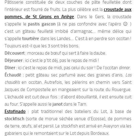
Pâtisserie constituée de deux couches de pâte feuilletée dont
l’intérieur est fourré de fruits. La plus célèbre est la
croustade aux
pommes, de St Girons en Ariège
. Dans le Gers, la croustade
s’appelle le
pastis gascon
(à ne pas confondre avec l’apéro 😉 )
c’est un gâteau feuilleté imbibé d’armagnac… même délice qui
s’appelle
tourtière
dans les Landes… C’est à en perdre son occitan !
Toujours est-il que les 3 sont très bons.
Découvert
: morceau de bœuf qui sert à faire la daube.
Déjeuner
: ici c’est le p’tit déj, pas le repas de midi !
Dîner
: ici c’est le repas de midi, pas celui du soir ! De l’occitan
dinnar
.
Échaudé
: petit gâteau sec parfumé avec des graines d’anis.
Los
chaudèls
en occitan. Autrefois, les pèlerins en chemin vers Saint
Jacques de Compostelle en mangeaient sur la route du Rouergue.
L’échaudé est cuit deux fois : d’abord ébouillanté, il est ensuite cuit
au four. S’appelle aussi le
janot
dans le Tarn.
Estofinado
: plat traditionnel des bateliers du Lot, à base de
stockfisch
(sorte de morue séchée venue d’Ecosse), de pommes
de terre, œufs, ail et persil. Le stockfish est arrivé en Aveyron via les
gabariers qui le remontaient sur le Lot depuis Bordeaux.