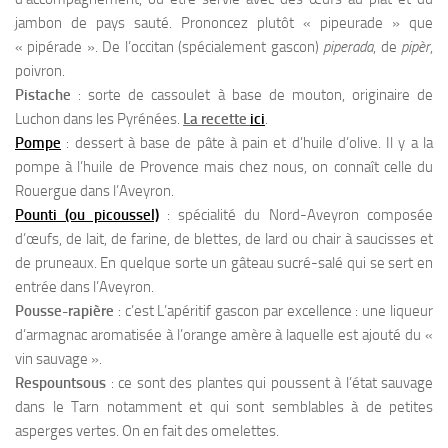
jambon de pays sauté. Prononcez plutôt « pipeurade » que
« pipérade ». De l’occitan (spécialement gascon)
piperada
, de
pipèr
,
poivron.
Pistache
: sorte de cassoulet à base de mouton, originaire de
Luchon dans les Pyrénées.
La recette
ici
.
Pompe
: dessert à base de pâte à pain et d’huile d’olive. Il y a la
pompe à l’huile de Provence mais chez nous, on connaît celle du
Rouergue dans l’Aveyron.
Pounti (ou picoussel)
: spécialité du Nord-Aveyron composée
d’œufs, de lait, de farine, de blettes, de lard ou chair à saucisses et
de pruneaux. En quelque sorte un gâteau sucré-salé qui se sert en
entrée dans l’Aveyron.
Pousse-rapière
: c’est L’apéritif gascon par excellence : une liqueur
d’armagnac aromatisée à l’orange amère à laquelle est ajouté du «
vin sauvage ».
Respountsous
: ce sont des plantes qui poussent à l’état sauvage
dans le Tarn notamment et qui sont semblables à de petites
asperges vertes. On en fait des omelettes.