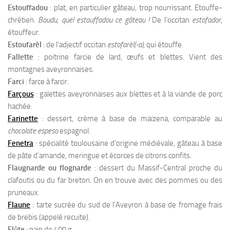
Estouffadou
: plat, en particulier gâteau, trop nourrissant. Etouffe-
chrétien.
Boudu, quel estouffadou ce gâteau !
De l’occitan
estofador
,
étouffeur.
Estoufarèl
: de l’adjectif occitan
estofarèl(-a)
, qui étouffe.
Fallette
: poitrine farcie de lard, œufs et blettes. Vient des
montagnes aveyronnaises.
Farci
: farce à farcir.
Farçous
: galettes aveyronnaises aux blettes et à la viande de porc
hachée.
Farinette
: dessert, crème à base de maïzena, comparable au
chocolate espeso
espagnol.
Fenetra
: spécialité toulousaine d’origine médiévale, gâteau à base
de pâte d’amande, meringue et écorces de citrons confits.
Flaugnarde ou flognarde
: dessert du Massif-Central proche du
clafoutis ou du far breton. On en trouve avec des pommes ou des
pruneaux.
Flaune
: tarte sucrée du sud de l’Aveyron à base de fromage frais
de brebis (appelé recuite).
Flûte
: pain de 400 g.