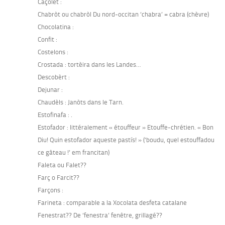
Caçolet :
Chabròt ou chabròl Du nord-occitan ‘chabra’ = cabra (chèvre)
Chocolatina :
Confit :
Costelons :
Crostada : tortèira dans les Landes…
Descobèrt :
Dejunar :
Chaudèls : Janòts dans le Tarn.
Estofinafa : .
Estofador : littéralement « étouffeur » Etouffe-chrétien. « Bon
Diu! Quin estofador aqueste pastís! » (‘boudu, quel estouffadou
ce gâteau !’ em francitan)
Faleta ou Falet??
Farç o Farcit??
Farçons :
Farineta : comparable a la Xocolata desfeta catalane
Fenestrat?? De ‘fenestra’ fenêtre, grillagé??