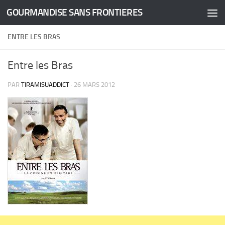
GOURMANDISE SANS FRONTIERES
Skip to content
ENTRE LES BRAS
Entre les Bras
PAR
TIRAMISUADDICT
·
26 MARS 2012