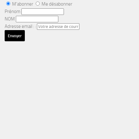
M'abonner
Me désabonner
Prénom
NOM
Adresse email : :