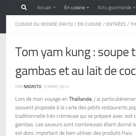
Accueil
En cuisine
Actu gourmande
Skip to content
GOURMANDISE SANS 
CUISINE DU MONDE (PAYS)
/
EN CUISINE
/
ENTRÉES
/
TH
Tom yam kung : soupe t
gambas et au lait de co
PAR
NADASTO
·
6 MARS 2012
Lors de mon voyage en
Thaïlande
, j’ai particulièrem
souvent proposée à la carte des petits restaurants po
traditionnelle très crémeuse qui se prépare avec soit 
gambas. Les saveurs sont nombreuses étant donné les d
est donc important de bien utiliser des produits frais.