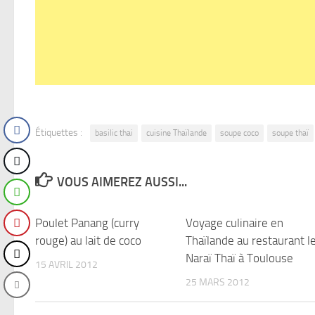
Étiquettes :
basilic thai
cuisine Thaïlande
soupe coco
soupe thaï
VOUS AIMEREZ AUSSI...
Poulet Panang (curry
0
Voyage culinaire en
rouge) au lait de coco
Thaïlande au restaurant l
Naraï Thaï à Toulouse
15 AVRIL 2012
25 MARS 2012