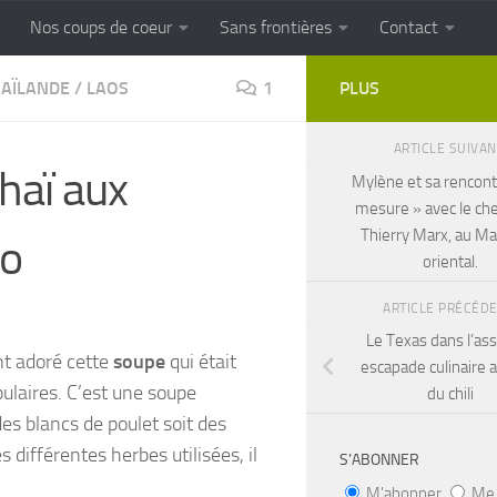
Nos coups de coeur
Sans frontières
Contact
FRONTIERES
Cuisine populaire des terroirs
AÏLANDE / LAOS
1
PLUS
ARTICLE SUIVA
haï aux
Mylène et sa rencont
mesure » avec le che
Thierry Marx, au M
co
oriental.
ARTICLE PRÉCÉD
Le Texas dans l’assi
ent adoré cette
soupe
qui était
escapade culinaire 
pulaires. C’est une soupe
du chili
des blancs de poulet soit des
ifférentes herbes utilisées, il
S’ABONNER
M'abonner
Me