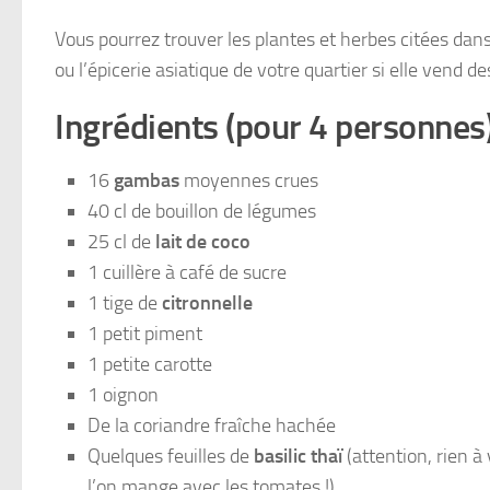
Vous pourrez trouver les plantes et herbes citées dans
ou l’épicerie asiatique de votre quartier si elle vend d
Ingrédients (pour 4 personnes
16
gambas
moyennes crues
40 cl de bouillon de légumes
25 cl de
lait de coco
1 cuillère à café de sucre
1 tige de
citronnelle
1 petit piment
1 petite carotte
1 oignon
De la coriandre fraîche hachée
Quelques feuilles de
basilic thaï
(attention, rien à
l’on mange avec les tomates !)