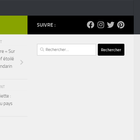
SUIVRE :
NT
Rechercher :
re « Sur
f étoilé
andarin
ENT
ette :
au pays