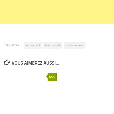
Étiquettes :
astuce oeuf
blanc monté
protéines oeuf
VOUS AIMEREZ AUSSI...
5