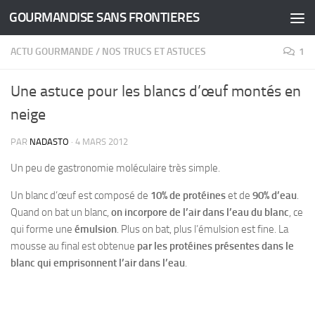
GOURMANDISE SANS FRONTIERES
Skip to content
ACTU GOURMANDE
/
NOS TRUCS ET ASTUCES
1
Une astuce pour les blancs d’œuf montés en
neige
PAR
NADASTO
·
4 MARS 2012
Un peu de gastronomie moléculaire très simple.
Un blanc d’œuf est composé de
10% de protéines
et de
90% d’eau
.
Quand on bat un blanc,
on incorpore de l’air dans l’eau du blanc
, ce
qui forme une
émulsion
. Plus on bat, plus l’émulsion est fine. La
mousse au final est obtenue
par les protéines présentes dans le
blanc qui emprisonnent l’air dans l’eau
.