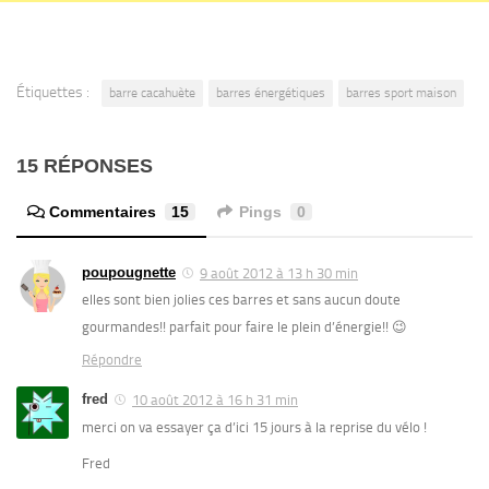
Étiquettes :
barre cacahuète
barres énergétiques
barres sport maison
15 RÉPONSES
Commentaires
15
Pings
0
poupougnette
9 août 2012 à 13 h 30 min
elles sont bien jolies ces barres et sans aucun doute
gourmandes!! parfait pour faire le plein d’énergie!! 😉
Répondre
fred
10 août 2012 à 16 h 31 min
merci on va essayer ça d’ici 15 jours à la reprise du vélo !
Fred