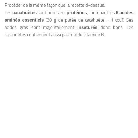
Procéder de la même façon que la recette ci-dessus.
Les
cacahuètes
sont riches en
protéines
, contenant les
8 acides
aminés essentiels
(30 g de purée de cacahuète = 1 œuf) Ses
acides gras sont majoritairement
insaturés
donc bons. Les
cacahuètes contiennent aussi pas mal de vitamine B.