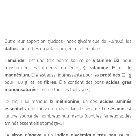
Outre leur apport en glucides (index glycémique de 70/100), les
dattes
sont riches en potassium, en fer et en fibres.
L’
amande
est une très bonne source de
vitamine B2
(pour
transformer les aliments en énergie),
vitamine E
et de
magnésium
. Elle est aussi intéressante pour les
protéines
(21 g
pour 100 g) et les
fibres
. Elle contient des bons
acides gras
monoinsaturés
(comme tous les fruits secs)
Le hic, il lui manque la
méthionine
, un des
acides aminés
essentiels
, que l’on va retrouver dans le sésame. Le
sésame
est
lui une source de nombreux nutriments (dont les fameux acides
aminés essentiels et oméga-3)
Le
sirop d’agave
a un
indice glycémique très bas
, ce qui