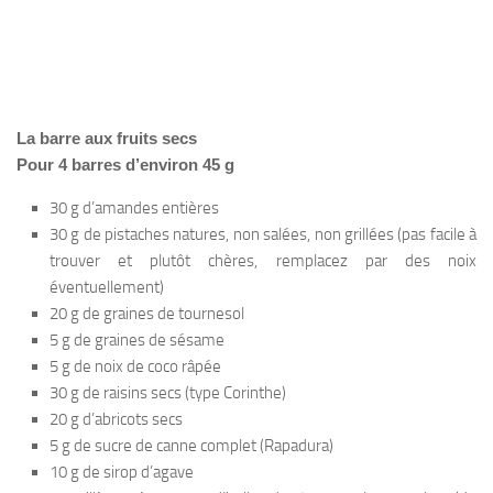
La barre aux fruits secs
P
our 4 barres d’environ 45 g
30 g d’amandes entières
30 g de pistaches natures, non salées, non grillées (pas facile à
trouver et plutôt chères, remplacez par des noix
éventuellement)
20 g de graines de tournesol
5 g de graines de sésame
5 g de noix de coco râpée
30 g de raisins secs (type Corinthe)
20 g d’abricots secs
5 g de sucre de canne complet (Rapadura)
10 g de sirop d’agave