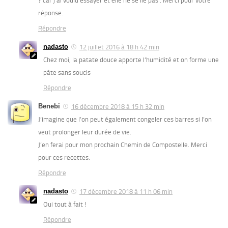
? car j’ai voulu essayer et elle ne se lie pas . Merci pour votre
réponse.
Répondre
nadasto
12 juillet 2016 à 18 h 42 min
Chez moi, la patate douce apporte l’humidité et on forme une
pâte sans soucis
Répondre
Benebi
16 décembre 2018 à 15 h 32 min
J’imagine que l’on peut également congeler ces barres si l’on
veut prolonger leur durée de vie.
J’en ferai pour mon prochain Chemin de Compostelle. Merci
pour ces recettes.
Répondre
nadasto
17 décembre 2018 à 11 h 06 min
Oui tout à fait !
Répondre