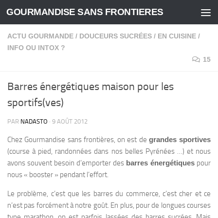
GOURMANDISE SANS FRONTIERES
Skip to content
ACTU GOURMANDE
/
DOUCEURS SUCRÉES
/
EN CUISINE
/
INFO OU INTOX ?
15
Barres énergétiques maison pour les
sportifs(ves)
PAR
NADASTO
·
9 AOÛT 2012
Chez Gourmandise sans frontières, on est de
grandes sportives
(course à pied, randonnées dans nos belles Pyrénées …) et nous
avons souvent besoin d’emporter des
barres énergétiques
pour
nous « booster » pendant l’effort.
Le problème, c’est que les barres du commerce, c’est cher et ce
n’est pas forcément à notre goût. En plus, pour de longues courses
type marathon, on est parfois lassées des barres sucrées. Mais