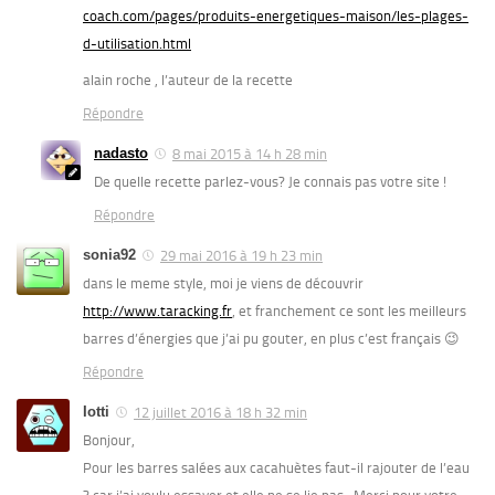
coach.com/pages/produits-energetiques-maison/les-plages-
d-utilisation.html
alain roche , l’auteur de la recette
Répondre
nadasto
8 mai 2015 à 14 h 28 min
De quelle recette parlez-vous? Je connais pas votre site !
Répondre
sonia92
29 mai 2016 à 19 h 23 min
dans le meme style, moi je viens de découvrir
http://www.taracking.fr
, et franchement ce sont les meilleurs
barres d’énergies que j’ai pu gouter, en plus c’est français 😉
Répondre
Iotti
12 juillet 2016 à 18 h 32 min
Bonjour,
Pour les barres salées aux cacahuètes faut-il rajouter de l’eau