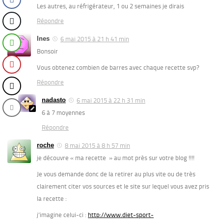
Les autres, au réfrigérateur, 1 ou 2 semaines je dirais
Répondre
Ines
6 mai 2015 à 21 h 41 min
Bonsoir
Vous obtenez combien de barres avec chaque recette svp?
Répondre
nadasto
6 mai 2015 à 22 h 31 min
6 à 7 moyennes
Répondre
roche
8 mai 2015 à 8 h 57 min
je découvre « ma recette » au mot près sur votre blog !!!!
Je vous demande donc de la retirer au plus vite ou de très
clairement citer vos sources et le site sur lequel vous avez pris
la recette :
j’imagine celui-ci :
http://www.diet-sport-