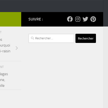
SUIVRE :
NT
Rechercher :
ns
ourquoi
i-raisin
ENT
 Bages
une,
ille