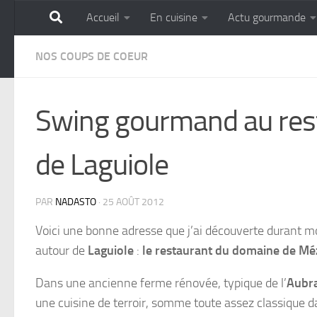
Accueil
En cuisine
Actu gourmande
Skip to content
GOURMANDISE SANS 
NOS COUPS DE COEUR
Swing gourmand au rest
de Laguiole
PAR
NADASTO
·
25 AOÛT 2012
Voici une bonne adresse que j’ai découverte durant m
autour de
Laguiole
:
le restaurant du domaine de Mé
Dans une ancienne ferme rénovée, typique de l’
Aubr
une cuisine de terroir, somme toute assez classique d