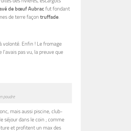
uites des rivières, escargots
avé de bœuf Aubrac
fut fondant
mes de terre façon
truffade
.
 à volonté. Enfin ! Le fromage
e l’avais pas vu, la preuve que
en poudre
onc, mais aussi piscine, club-
e séjour dans le coin ; comme
oiture et profitent un max des