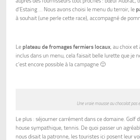
auprès des fournisseurs tout proches : bœuf Aubrac, tr
d’Estaing … Nous avons choisi le menu du terroir, le
p
à souhait (une perle cette race), accompagné de pom
Le
plateau de fromages fermiers locaux
, au choix et
inclus dans un menu, cela faisait belle lurette que je n
c’est encore possible à la campagne 🙂
Une vraie mousse au chocolat pas 
Le plus : séjourner carrément dans ce domaine. Golf d
house sympathique, tennis. De quoi passer un agréabl
nous disait la patronne, les touristes ici posent leur v