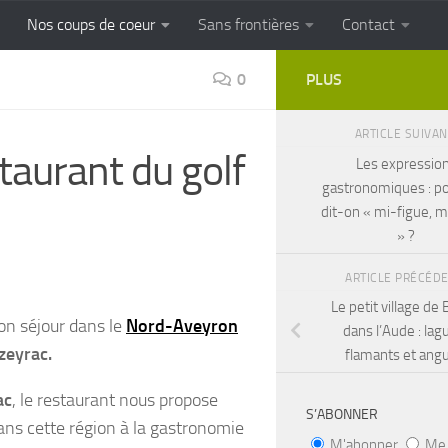
Nos coups de coeur
Sans frontières
Contact
FRONTIERES
Cuisine populaire des terroirs
0
PLUS
ARTICLE SUIVA
aurant du golf
Les expressio
gastronomiques : p
dit-on « mi-figue, m
» ?
ARTICLE PRÉCÉD
Le petit village de
on séjour dans le
Nord-Aveyron
dans l’Aude : lag
zeyrac.
flamants et angu
ac
, le restaurant nous propose
S’ABONNER
ans cette région à la gastronomie
M'abonner
Me