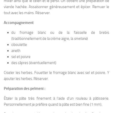
mixer ainsi que le céleri et le persil. On obtient une préparation de
viande hachée. Assaisonner généreusement et épicer. Remuer le
tout avec les mains. Réserver.
Accompagnement
du fromage blanc ou de la faisselle de brebis
(traditionnellement de la crème aigre, la
smetana
)
ciboulette
aneth
sel et poivre
des câpres (éventuellement)
Ciseler les herbes. Fouetter le fromage blanc avec sel et poivre. Y
ajouter les herbes. Réserver.
Préparation des pelmeni :
Étaler la pâte très finement à l’aide d’un rouleau à pâtisserie.
Personnellement je préfère quand la pâte est bien fine (1 mm).