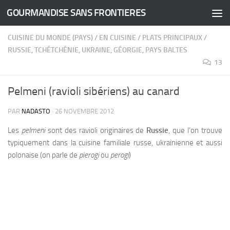
GOURMANDISE SANS FRONTIERES
Skip to content
CUISINE DU MONDE (PAYS)
/
EN CUISINE
/
PLATS PRINCIPAUX
/
RUSSIE, TCHÉTCHÉNIE, UKRAINE, GÉORGIE, PAYS BALTES
13
Pelmeni (ravioli sibériens) au canard
PAR
NADASTO
·
26 NOVEMBRE 2012
Les
pelmeni
sont des ravioli originaires de
Russie
, que l’on trouve
typiquement dans la cuisine familiale russe, ukrainienne et aussi
polonaise (on parle de
pierogi
ou
perogi
)