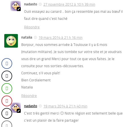
nadasto
27 novembre 2012 à 10 h 39 min
Ouiii essayez au canard .. bon ça ressemble pas mal au bœuf il
faut dire quand c’est haché
Répondre
natalia
19 mars 2014 à 21 h 16 min
Bonjour, nous sommes arrivée à Toulouse il y a 6 mois
(mutation militaire). Je suis tombée sur votre site et je voudrais
vous dire un grand Merci pour tout ce que vous faites. Je le
consulte pour nos sorties-découvertes.
Continuez, s’il vous plaît!
Bien Cordialement
Natalia
Répondre
nadasto
19 mars 2014 à 21 h 40 min
C’est très gentil merci 🙂 Notre région est tellement belle que
c’est un plaisir de la faire partager