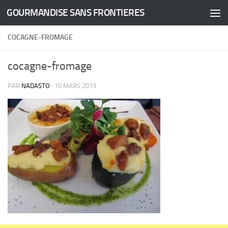
GOURMANDISE SANS FRONTIERES
Skip to content
COCAGNE-FROMAGE
cocagne-fromage
PAR
NADASTO
·
10 MARS 2013