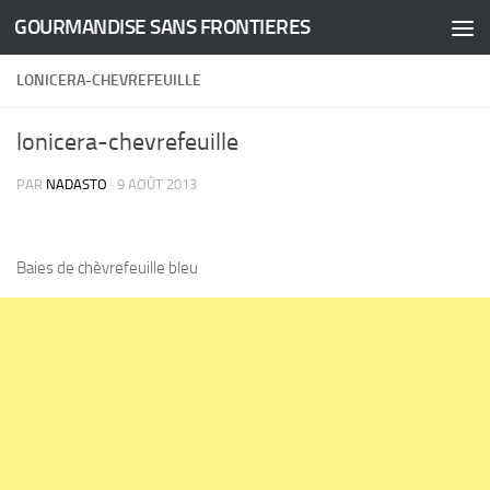
GOURMANDISE SANS FRONTIERES
Skip to content
LONICERA-CHEVREFEUILLE
lonicera-chevrefeuille
PAR
NADASTO
·
9 AOÛT 2013
Baies de chèvrefeuille bleu