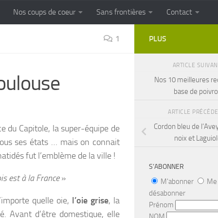
Nos coups de coeur
Sans frontières
Contact
FRONTIERES
Cuisine populaire des terroirs
1
PLUS
ARTICLE SUIVA
 Toulouse
Nos 10 meilleures re
base de poivr
ARTICLE PRÉCÉD
Cordon bleu de l’Ave
ce du Capitole, la super-équipe de
noix et Laguio
ous ses états … mais on connait
atidés fut l’emblème de la ville !
S’ABONNER
is est à la France
»
M'abonner
Me
désabonner
n’importe quelle oie,
l’oie grise
, la
Prénom
té. Avant d’être domestique, elle
NOM