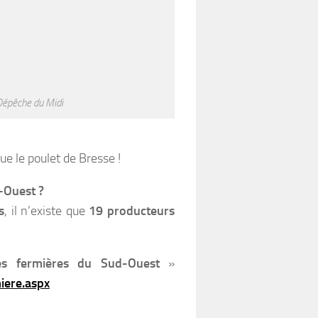
 Dépêche du Midi
ue le poulet de Bresse !
-Ouest ?
s
, il n’existe que
19 producteurs
es fermières du Sud-Ouest
»
iere.aspx