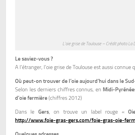
L’oie grise de Toulouse – Crédit photo La
Le saviez-vous ?
A l’étranger, l’oie grise de Toulouse est aussi connue q
Où peut-on trouver de l’oie aujourd’hui dans le Sud
Selon les derniers chiffres connus, en
Midi-Pyrénée
d’oie fermière
(chiffres 2012)
Dans le
Gers
, on trouve un label rouge «
Oi
http://www.foie-gras-gers.com/foie-gras-oie-ferm
Quelques adresses …