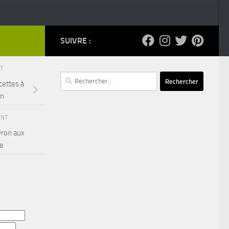
SUIVRE :
NT
Rechercher :
cettes à
on
ENT
yron aux
le