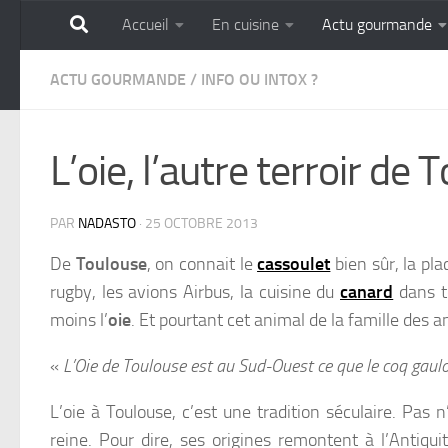
Accueil
En cuisine
Actu gourmande
Skip to content
GOURMANDISE SANS 
ACTU GOURMANDE
/
INFO OU INTOX ?
L’oie, l’autre terroir de
PAR
NADASTO
·
25 OCTOBRE 2013
De
Toulouse
, on connait le
cassoulet
bien sûr, la pla
rugby, les avions Airbus, la cuisine du
canard
dans t
moins l’
oie
. Et pourtant cet animal de la famille des an
«
L’Oie de Toulouse est au Sud-Ouest ce que le coq gaulo
L’oie à Toulouse, c’est une tradition séculaire. Pas 
reine. Pour dire, ses origines remontent à l’Antiqui