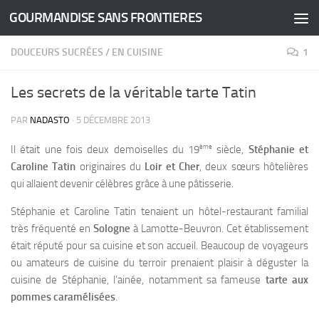
GOURMANDISE SANS FRONTIERES
Skip to content
DOUCEURS SUCRÉES
/
EN CUISINE
1
Les secrets de la véritable tarte Tatin
PAR
NADASTO
·
5 DÉCEMBRE 2013
ème
Il était une fois deux demoiselles du 19
siècle,
Stéphanie et
Caroline Tatin
originaires du
Loir et Cher
, deux sœurs hôtelières
qui allaient devenir célèbres grâce à une pâtisserie.
Stéphanie et Caroline Tatin tenaient un hôtel-restaurant familial
très fréquenté en
Sologne
à Lamotte-Beuvron. Cet établissement
était réputé pour sa cuisine et son accueil. Beaucoup de voyageurs
ou amateurs de cuisine du terroir prenaient plaisir à déguster la
cuisine de Stéphanie, l’ainée, notamment sa fameuse
tarte aux
pommes caramélisées
.