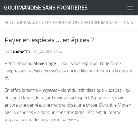
GOURMANDISE SANS FRONTIERES
Skip to content
ACTU GOURMANDE
/
LES EXPRESSIONS GASTRONOMIQUES
4
Payer en espèces … en épices ?
PAR
NADASTO
·
19 JANVIER 2014
Petit retour au
Moyen-âge
… pour vous expliquer l’origine de
l’expression «
Payer en espèces
» qui est liée au monde de la cuisine
😉
En effet, le terme «
espèces
» vient du latin classique «
species
» qui
désignait la vue, le regard mais aussi l’aspect, l’apparence, mais
encore une denrée, une marchandise, une chose. Durant le Moyen-
âge, « espèces » a donc un sens très large ! Et c’est du même
«
species
» que découle le mot «
épice »
.