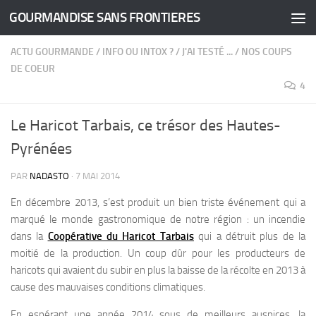
GOURMANDISE SANS FRONTIERES
Skip to content
ACTU GOURMANDE
/
INFO OU INTOX ?
/
J'AI TESTÉ ...
/
NOS COUPS
DE COEUR
4
Le Haricot Tarbais, ce trésor des Hautes-
Pyrénées
PAR
NADASTO
·
7 MAI 2014
En décembre 2013, s’est produit un bien triste événement qui a
marqué le monde gastronomique de notre région : un incendie
dans la
Coopérative du Haricot Tarbais
qui a détruit plus de la
moitié de la production.
Un coup dûr pour les producteurs de
haricots qui avaient du subir en plus la baisse de la récolte en 2013 à
cause des mauvaises conditions climatiques.
En espérant une année 2014 sous de meilleurs auspices, la