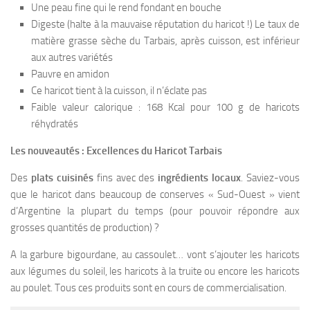
Une peau fine qui le rend fondant en bouche
Digeste (halte à la mauvaise réputation du haricot !) Le taux de
matière grasse sèche du Tarbais, après cuisson, est inférieur
aux autres variétés
Pauvre en amidon
Ce haricot tient à la cuisson, il n’éclate pas
Faible valeur calorique : 168 Kcal pour 100 g de haricots
réhydratés
Les nouveautés : Excellences du Haricot Tarbais
Des
plats cuisinés
fins avec des
ingrédients locaux
. Saviez-vous
que le haricot dans beaucoup de conserves « Sud-Ouest » vient
d’Argentine la plupart du temps (pour pouvoir répondre aux
grosses quantités de production) ?
A la garbure bigourdane, au cassoulet… vont s’ajouter les haricots
aux légumes du soleil, les haricots à la truite ou encore les haricots
au poulet. Tous ces produits sont en cours de commercialisation.