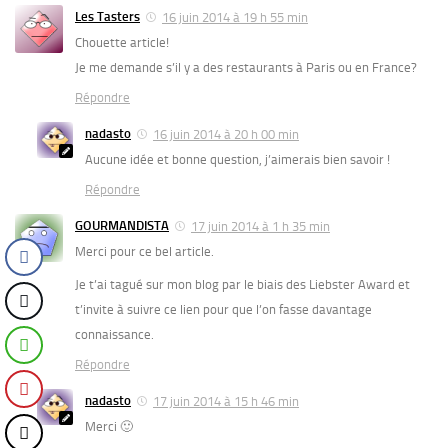
Les Tasters
16 juin 2014 à 19 h 55 min
Chouette article!
Je me demande s’il y a des restaurants à Paris ou en France?
Répondre
nadasto
16 juin 2014 à 20 h 00 min
Aucune idée et bonne question, j’aimerais bien savoir !
Répondre
GOURMANDISTA
17 juin 2014 à 1 h 35 min
Merci pour ce bel article.
Je t’ai tagué sur mon blog par le biais des Liebster Award et
t’invite à suivre ce lien pour que l’on fasse davantage
connaissance.
Répondre
nadasto
17 juin 2014 à 15 h 46 min
Merci 🙂