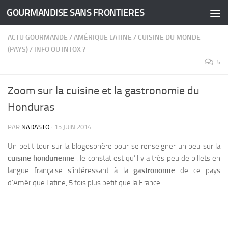
GOURMANDISE SANS FRONTIERES
Skip to content
ACTU GOURMANDE
/
AMÉRIQUE LATINE
/
CUISINE DU MONDE
(PAYS)
/
INFO OU INTOX ?
5
Zoom sur la cuisine et la gastronomie du
Honduras
PAR
NADASTO
·
15 JUIN 2014
Un petit tour sur la blogosphère pour se renseigner un peu sur la
cuisine hondurienne
: le constat est qu’il y a très peu de billets en
langue française s’intéressant à la
gastronomie
de ce pays
d’Amérique Latine, 5 fois plus petit que la France.