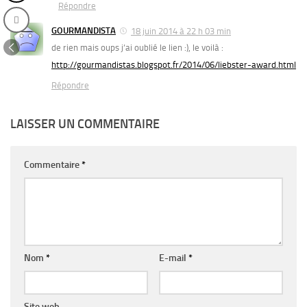
Répondre
GOURMANDISTA
18 juin 2014 à 22 h 03 min
de rien mais oups j’ai oublié le lien :), le voilà :
http://gourmandistas.blogspot.fr/2014/06/liebster-award.html
Répondre
LAISSER UN COMMENTAIRE
Commentaire
*
Nom
*
E-mail
*
Site web