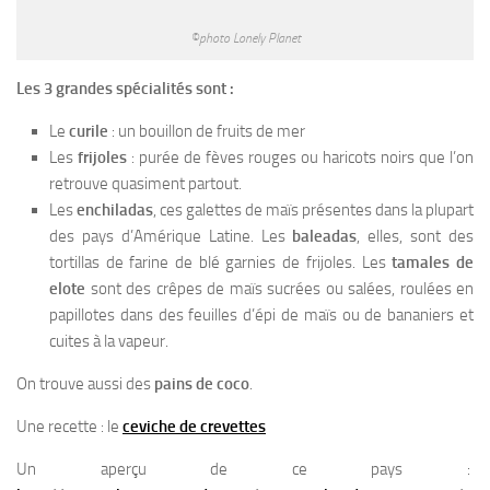
©photo Lonely Planet
Les 3 grandes spécialités sont :
Le
curile
: un bouillon de fruits de mer
Les
frijoles
: purée de fèves rouges ou haricots noirs que l’on
retrouve quasiment partout.
Les
enchiladas
, ces galettes de maïs présentes dans la plupart
des pays d’Amérique Latine. Les
baleadas
, elles, sont des
tortillas de farine de blé garnies de frijoles. Les
tamales de
elote
sont des crêpes de maïs sucrées ou salées, roulées en
papillotes dans des feuilles d’épi de maïs ou de bananiers et
cuites à la vapeur.
On trouve aussi des
pains de coco
.
Une recette : le
ceviche de crevettes
Un aperçu de ce pays :