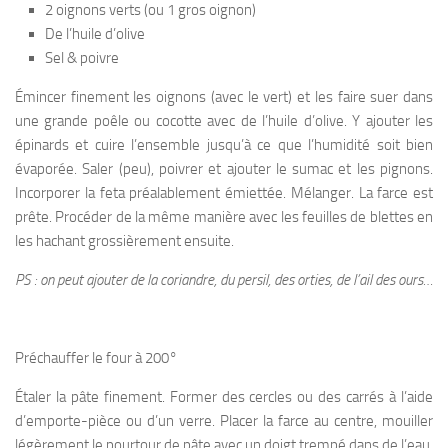
2 oignons verts (ou 1 gros oignon)
De l’huile d’olive
Sel & poivre
Émincer finement les oignons (avec le vert) et les faire suer dans
une grande poêle ou cocotte avec de l’huile d’olive. Y ajouter les
épinards et cuire l’ensemble jusqu’à ce que l’humidité soit bien
évaporée. Saler (peu), poivrer et ajouter le sumac et les pignons.
Incorporer la feta préalablement émiettée. Mélanger. La farce est
prête. Procéder de la même manière avec les feuilles de blettes en
les hachant grossièrement ensuite.
PS : on peut ajouter de la coriandre, du persil, des orties, de l’ail des ours…
Préchauffer le four à 200°
Étaler la pâte finement. Former des cercles ou des carrés à l’aide
d’emporte-pièce ou d’un verre. Placer la farce au centre, mouiller
légèrement le pourtour de pâte avec un doigt trempé dans de l’eau.