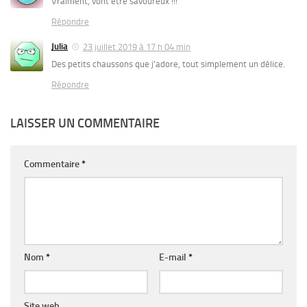
Vraiment, vont être savoureux !!!
Répondre
Julia
23 juillet 2019 à 17 h 04 min
Des petits chaussons que j’adore, tout simplement un délice.
Répondre
LAISSER UN COMMENTAIRE
Commentaire
*
Nom
*
E-mail
*
Site web