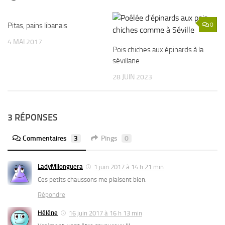
Pitas, pains libanais
2
0
4 MAI 2017
Pois chiches aux épinards à la
sévillane
28 JUIN 2023
3 RÉPONSES
Commentaires
3
Pings
0
LadyMilonguera
1 juin 2017 à 14 h 21 min
Ces petits chaussons me plaisent bien.
Répondre
Héléne
16 juin 2017 à 16 h 13 min