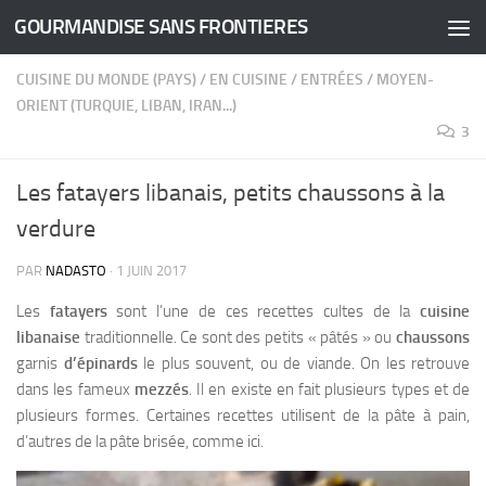
GOURMANDISE SANS FRONTIERES
Skip to content
CUISINE DU MONDE (PAYS)
/
EN CUISINE
/
ENTRÉES
/
MOYEN-
ORIENT (TURQUIE, LIBAN, IRAN...)
3
Les fatayers libanais, petits chaussons à la
verdure
PAR
NADASTO
·
1 JUIN 2017
Les
fatayers
sont l’une de ces recettes cultes de la
cuisine
libanaise
traditionnelle. Ce sont des petits « pâtés » ou
chaussons
garnis
d’épinards
le plus souvent, ou de viande.
On les retrouve
dans les fameux
mezzés
. Il en existe en fait plusieurs types et de
plusieurs formes. Certaines recettes utilisent de la pâte à pain,
d’autres de la pâte brisée, comme ici.