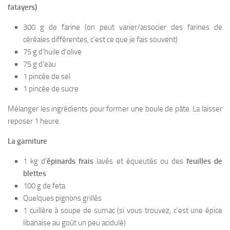
fatayers)
300 g de farine (on peut varier/associer des farines de
céréales différentes, c’est ce que je fais souvent)
75 g d’huile d’olive
75 g d’eau
1 pincée de sel
1 pincée de sucre
Mélanger les ingrédients pour former une boule de pâte. La laisser
reposer 1 heure.
La garniture
1 kg d’
épinards frais
lavés et équeutés ou des
feuilles de
blettes
100 g de feta
Quelques pignons grillés
1 cuillère à soupe de sumac (si vous trouvez, c’est une épice
libanaise au goût un peu acidulé)