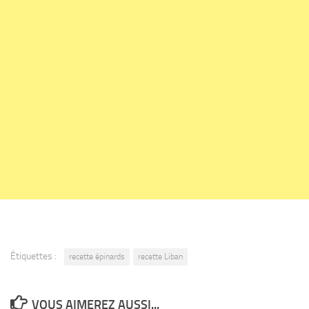
Étiquettes :
recette épinards
recette Liban
VOUS AIMEREZ AUSSI...