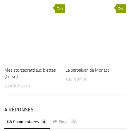
3
0
Mes storzapretti aux blettes
Le barbajuan de Monaco
{Corse}
6 JUIN 2018
28 AOÛT 2019
4 RÉPONSES
Commentaires
4
Pings
0