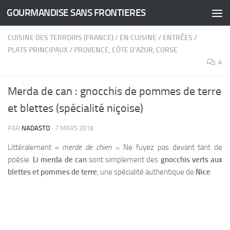
GOURMANDISE SANS FRONTIERES
Skip to content
CUISINE DES TERROIRS (FRANCE)
/
EN CUISINE
/
ENTRÉES
/
PLATS PRINCIPAUX
/
PROVENCE, CÔTE D'AZUR, CORSE
4
Merda de can : gnocchis de pommes de terre
et blettes (spécialité niçoise)
PAR
NADASTO
·
7 MARS 2018
Littéralement «
merde de chien »
. Ne fuyez pas devant tant de
poésie.
Li merda de can
sont simplement des
gnocchis verts aux
blettes et pommes de terre
, une spécialité authentique de
Nice
.