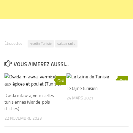
Étiquettes :
recette Tunisie
salade radis
VOUS AIMEREZ AUSSI...
0
1
Le tajine tunisien
Dwida mfawra, vermicelles
24 MARS 2021
tunisiennes (viande, pois
chiches)
22 NOVEMBRE 2023