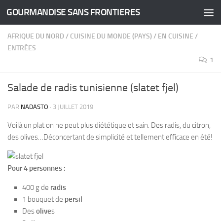
GOURMANDISE SANS FRONTIERES
Skip to content
AFRIQUE DU NORD
/
CUISINE DU MONDE (PAYS)
/
EN CUISINE
/
ENTRÉES
1
Salade de radis tunisienne (slatet fjel)
PAR
NADASTO
·
3 JUILLET 2019
Voilà un plat on ne peut plus diététique et sain. Des radis, du citron,
des olives…Déconcertant de simplicité et tellement efficace en été!
Pour 4 personnes :
400 g de
radis
1 bouquet de
persil
Des
olive
s