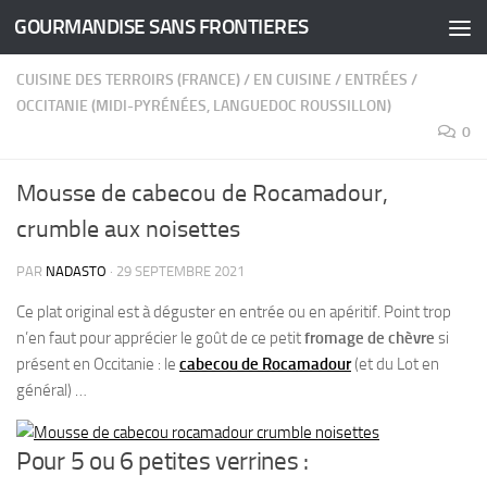
GOURMANDISE SANS FRONTIERES
Skip to content
CUISINE DES TERROIRS (FRANCE)
/
EN CUISINE
/
ENTRÉES
/
OCCITANIE (MIDI-PYRÉNÉES, LANGUEDOC ROUSSILLON)
0
Mousse de cabecou de Rocamadour,
crumble aux noisettes
PAR
NADASTO
·
29 SEPTEMBRE 2021
Ce plat original est à déguster en entrée ou en apéritif. Point trop
n’en faut pour apprécier le goût de ce petit
fromage de chèvre
si
présent en Occitanie : le
cabecou de Rocamadour
(et du Lot en
général) …
Pour 5 ou 6 petites verrines :