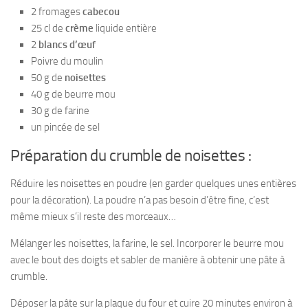
2 fromages
cabecou
25 cl de
crème
liquide entière
2
blancs d’œuf
Poivre du moulin
50 g de
noisettes
40 g de beurre mou
30 g de farine
un pincée de sel
Préparation du crumble de noisettes :
Réduire les noisettes en poudre (en garder quelques unes entières
pour la décoration). La poudre n’a pas besoin d’être fine, c’est
même mieux s’il reste des morceaux…
Mélanger les noisettes, la farine, le sel. Incorporer le beurre mou
avec le bout des doigts et sabler de manière à obtenir une pâte à
crumble.
Déposer la pâte sur la plaque du four et cuire 20 minutes environ à