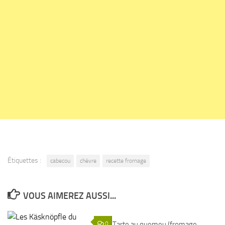
Étiquettes :
cabecou
chèvre
recette fromage
VOUS AIMEREZ AUSSI...
0
Tarte au quemeu (fromage
1