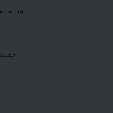
ou, Charentes)
n)
Croatie…)