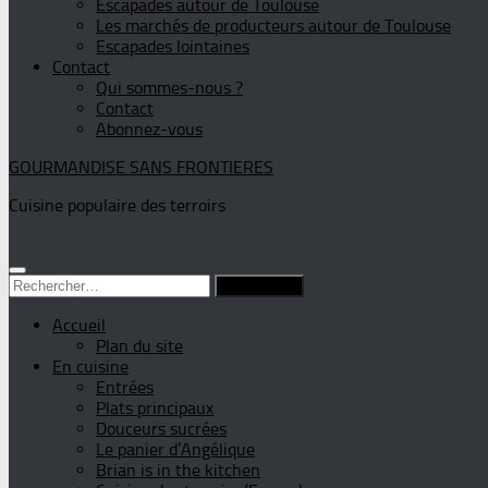
Escapades autour de Toulouse
Les marchés de producteurs autour de Toulouse
Escapades lointaines
Contact
Qui sommes-nous ?
Contact
Abonnez-vous
GOURMANDISE SANS FRONTIERES
Cuisine populaire des terroirs
Rechercher :
Accueil
Plan du site
En cuisine
Entrées
Plats principaux
Douceurs sucrées
Le panier d’Angélique
Brian is in the kitchen