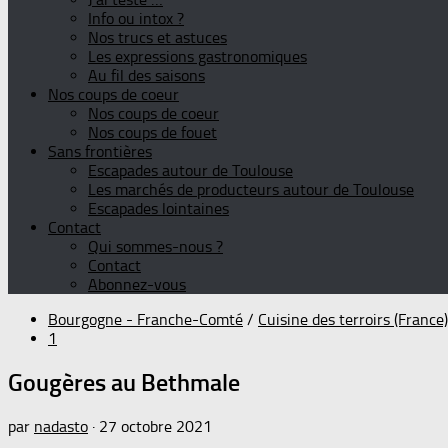
Info ou intox ?
Nos trucs et astuces
Les expressions gastronomiques
Au fil des saisons
Nos coups de coeur
Nos coups de coeur
Nos coups de fouet
Sans frontières
Escapades autour de Toulouse
Les marchés de producteurs autour de Toulouse
Escapades lointaines
Contact
Qui sommes-nous ?
Contact
Abonnez-vous
Bourgogne - Franche-Comté
/
Cuisine des terroirs (France)
1
Gougères au Bethmale
par
nadasto
·
27 octobre 2021