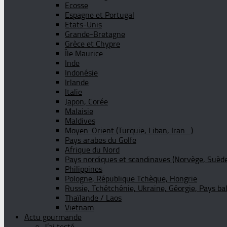
Ecosse
Espagne et Portugal
Etats-Unis
Grande-Bretagne
Grèce et Chypre
Île Maurice
Inde
Indonésie
Irlande
Italie
Japon, Corée
Malaisie
Maldives
Moyen-Orient (Turquie, Liban, Iran…)
Pays arabes du Golfe
Afrique du Nord
Pays nordiques et scandinaves (Norvège, Suède
Philippines
Pologne, République Tchèque, Hongrie
Russie, Tchétchénie, Ukraine, Géorgie, Pays ba
Thaïlande / Laos
Vietnam
Actu gourmande
J’ai testé …