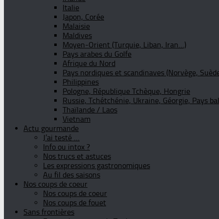
Italie
Japon, Corée
Malaisie
Maldives
Moyen-Orient (Turquie, Liban, Iran…)
Pays arabes du Golfe
Afrique du Nord
Pays nordiques et scandinaves (Norvège, Suède
Philippines
Pologne, République Tchèque, Hongrie
Russie, Tchétchénie, Ukraine, Géorgie, Pays ba
Thaïlande / Laos
Vietnam
Actu gourmande
J’ai testé …
Info ou intox ?
Nos trucs et astuces
Les expressions gastronomiques
Au fil des saisons
Nos coups de coeur
Nos coups de coeur
Nos coups de fouet
Sans frontières