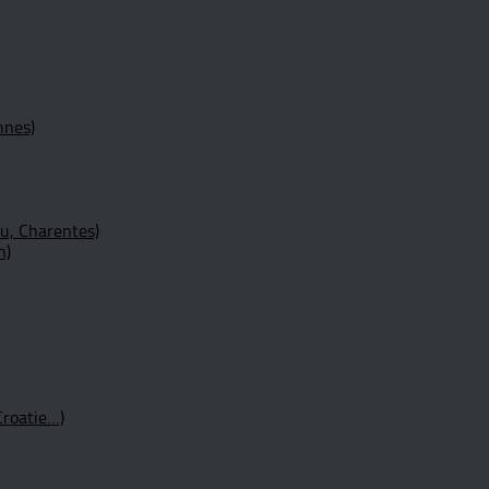
nnes)
ou, Charentes)
n)
Croatie…)