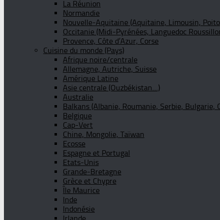
La Réunion
Normandie
Nouvelle-Aquitaine (Aquitaine, Limousin, Poit
Occitanie (Midi-Pyrénées, Languedoc Roussillo
Provence, Côte d’Azur, Corse
Cuisine du monde (Pays)
Afrique noire/centrale
Allemagne, Autriche, Suisse
Amérique Latine
Asie centrale (Ouzbékistan…)
Australie
Balkans (Albanie, Roumanie, Serbie, Bulgarie, 
Belgique
Cap-Vert
Chine, Mongolie, Taïwan
Ecosse
Espagne et Portugal
Etats-Unis
Grande-Bretagne
Grèce et Chypre
Île Maurice
Inde
Indonésie
Irlande