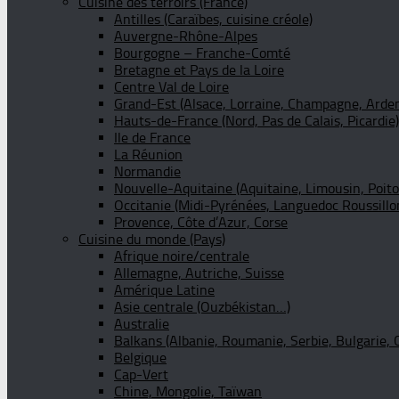
Cuisine des terroirs (France)
Antilles (Caraïbes, cuisine créole)
Auvergne-Rhône-Alpes
Bourgogne – Franche-Comté
Bretagne et Pays de la Loire
Centre Val de Loire
Grand-Est (Alsace, Lorraine, Champagne, Arde
Hauts-de-France (Nord, Pas de Calais, Picardie)
Ile de France
La Réunion
Normandie
Nouvelle-Aquitaine (Aquitaine, Limousin, Poit
Occitanie (Midi-Pyrénées, Languedoc Roussillo
Provence, Côte d’Azur, Corse
Cuisine du monde (Pays)
Afrique noire/centrale
Allemagne, Autriche, Suisse
Amérique Latine
Asie centrale (Ouzbékistan…)
Australie
Balkans (Albanie, Roumanie, Serbie, Bulgarie, 
Belgique
Cap-Vert
Chine, Mongolie, Taïwan