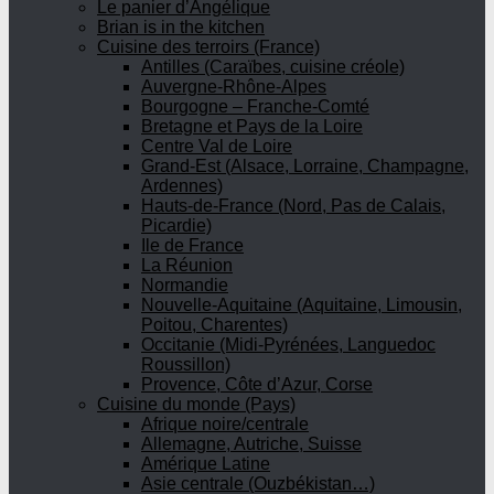
Le panier d’Angélique
Brian is in the kitchen
Cuisine des terroirs (France)
Antilles (Caraïbes, cuisine créole)
Auvergne-Rhône-Alpes
Bourgogne – Franche-Comté
Bretagne et Pays de la Loire
Centre Val de Loire
Grand-Est (Alsace, Lorraine, Champagne,
Ardennes)
Hauts-de-France (Nord, Pas de Calais,
Picardie)
Ile de France
La Réunion
Normandie
Nouvelle-Aquitaine (Aquitaine, Limousin,
Poitou, Charentes)
Occitanie (Midi-Pyrénées, Languedoc
Roussillon)
Provence, Côte d’Azur, Corse
Cuisine du monde (Pays)
Afrique noire/centrale
Allemagne, Autriche, Suisse
Amérique Latine
Asie centrale (Ouzbékistan…)