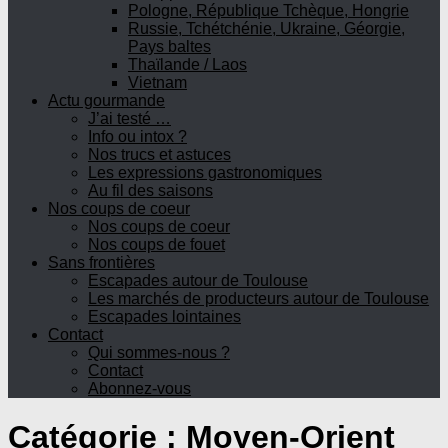
Pologne, République Tchèque, Hongrie
Russie, Tchétchénie, Ukraine, Géorgie,
Pays baltes
Thaïlande / Laos
Vietnam
Actu gourmande
J’ai testé …
Info ou intox ?
Nos trucs et astuces
Les expressions gastronomiques
Au fil des saisons
Nos coups de coeur
Nos coups de coeur
Nos coups de fouet
Sans frontières
Escapades autour de Toulouse
Les marchés de producteurs autour de Toulouse
Escapades lointaines
Contact
Qui sommes-nous ?
Contact
Abonnez-vous
Catégorie :
Moyen-Orient