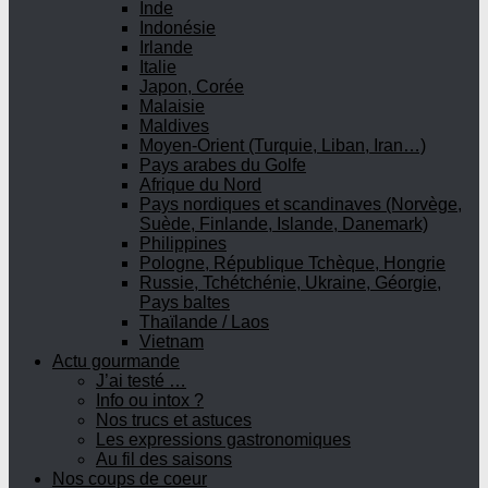
Inde
Indonésie
Irlande
Italie
Japon, Corée
Malaisie
Maldives
Moyen-Orient (Turquie, Liban, Iran…)
Pays arabes du Golfe
Afrique du Nord
Pays nordiques et scandinaves (Norvège,
Suède, Finlande, Islande, Danemark)
Philippines
Pologne, République Tchèque, Hongrie
Russie, Tchétchénie, Ukraine, Géorgie,
Pays baltes
Thaïlande / Laos
Vietnam
Actu gourmande
J’ai testé …
Info ou intox ?
Nos trucs et astuces
Les expressions gastronomiques
Au fil des saisons
Nos coups de coeur