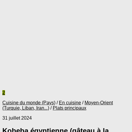
2
Cuisine du monde (Pays)
/
En cuisine
/
Moyen-Orient
(Turquie, Liban, Iran...)
/
Plats principaux
31 juillet 2024
Kobeba égyptienne (gâteau à la