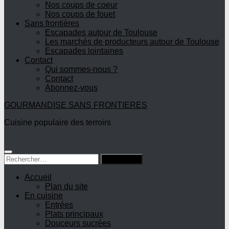
Nos coups de coeur
Nos coups de fouet
Sans frontières
Escapades autour de Toulouse
Les marchés de producteurs autour de Toulouse
Escapades lointaines
Contact
Qui sommes-nous ?
Contact
Abonnez-vous
GOURMANDISE SANS FRONTIERES
Cuisine populaire des terroirs
Rechercher :
Accueil
Plan du site
En cuisine
Entrées
Plats principaux
Douceurs sucrées