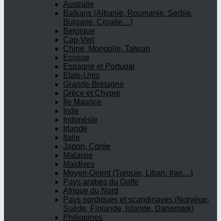
Australie
Balkans (Albanie, Roumanie, Serbie,
Bulgarie, Croatie…)
Belgique
Cap-Vert
Chine, Mongolie, Taïwan
Ecosse
Espagne et Portugal
Etats-Unis
Grande-Bretagne
Grèce et Chypre
Île Maurice
Inde
Indonésie
Irlande
Italie
Japon, Corée
Malaisie
Maldives
Moyen-Orient (Turquie, Liban, Iran…)
Pays arabes du Golfe
Afrique du Nord
Pays nordiques et scandinaves (Norvège,
Suède, Finlande, Islande, Danemark)
Philippines