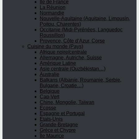
Ile de France
La Réunion
Normandie
Nouvelle-Aquitaine (Aquitaine, Limousin,
Poitou, Charentes)
Occitanie (Midi-Pyrénées, Languedoc
Roussillon)
Provence, Côte d’Azur, Corse
Cuisine du monde (Pays)
Afrique noire/centrale
Allemagne, Autriche, Suisse
Amérique Latine
Asie centrale (Ouzbékistan…)
Australie
Balkans (Albanie, Roumanie, Serbie,
Bulgarie, Croatie…)
Belgique
Cap-Vert
Chine, Mongolie, Taïwan
Ecosse
Espagne et Portugal
Etats-Unis
Grande-Bretagne
Grèce et Chypre
Île Maurice