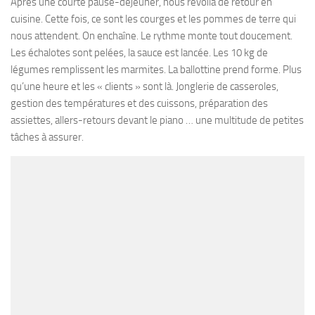
Après une courte pause-déjeuner, nous revoilà de retour en
cuisine. Cette fois, ce sont les courges et les pommes de terre qui
nous attendent. On enchaîne. Le rythme monte tout doucement.
Les échalotes sont pelées, la sauce est lancée. Les 10 kg de
légumes remplissent les marmites. La ballottine prend forme. Plus
qu’une heure et les « clients » sont là. Jonglerie de casseroles,
gestion des températures et des cuissons, préparation des
assiettes, allers-retours devant le piano … une multitude de petites
tâches à assurer.