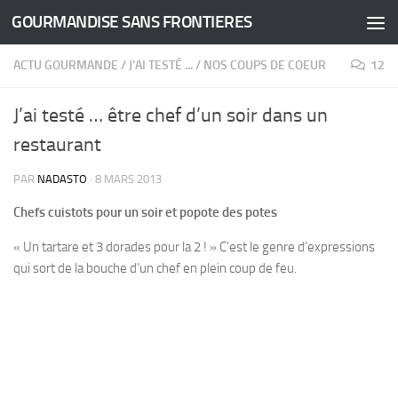
GOURMANDISE SANS FRONTIERES
Skip to content
ACTU GOURMANDE
/
J'AI TESTÉ ...
/
NOS COUPS DE COEUR
12
J’ai testé … être chef d’un soir dans un
restaurant
PAR
NADASTO
·
8 MARS 2013
Chefs cuistots pour un soir et popote des potes
« Un tartare et 3 dorades pour la 2 ! » C’est le genre d’expressions
qui sort de la bouche d’un chef en plein coup de feu.