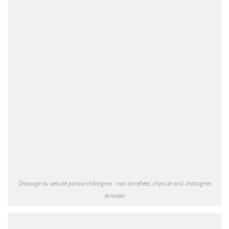
Dressage du velouté panais-châtaignes : noix torréfiées, chips de lard, châtaignes
écrasées