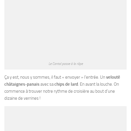
Le Cantal passe à la râpe
Ça y est, nous y sommes, il faut « envoyer » l’entrée. Un
velouté
châtaignes-panais
avec sa
chips de lard
. En avant la louche. On
commence à trouver notre rythme de croisière au bout d’une
dizaine de verrines !