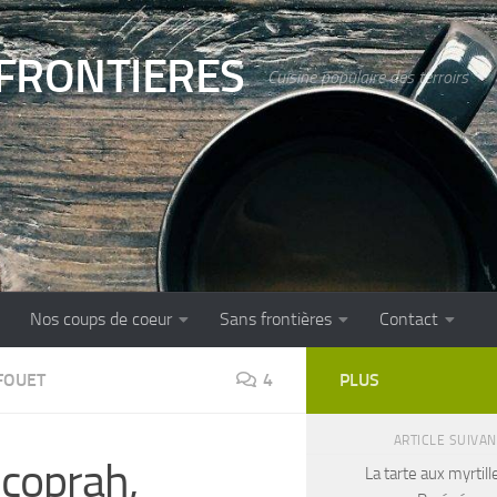
FRONTIERES
Cuisine populaire des terroirs
Nos coups de coeur
Sans frontières
Contact
FOUET
4
PLUS
ARTICLE SUIVA
 coprah,
La tarte aux myrtill