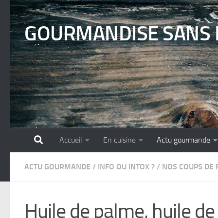
Skip to content
GOURMANDISE SANS 
Accueil
En cuisine
Actu gourmande
ACTU GOURMANDE
/
INFO OU INTOX ?
/
NOS COUPS DE 
Huile de palme, huile de