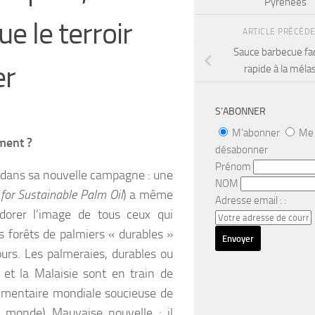
Pyrénées
e le terroir
ARTICLE PRÉCÉD
Sauce barbecue fac
er
rapide à la méla
S’ABONNER
M'abonner
Me
ment ?
désabonner
Prénom
la dans sa nouvelle campagne : une
NOM
for Sustainable Palm Oil
) a même
Adresse email : :
dorer l’image de tous ceux qui
s forêts de palmiers « durables »
ours. Les palmeraies, durables ou
 et la Malaisie sont en train de
alimentaire mondiale soucieuse de
u monde) Mauvaise nouvelle : il