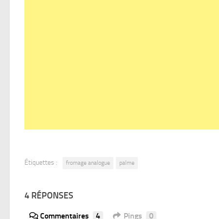
Étiquettes :
fromage analogue
palme
4 RÉPONSES
Commentaires
4
Pings
0