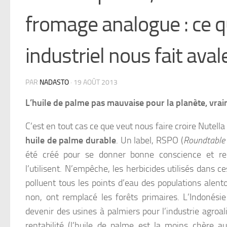
fromage analogue : ce qu
industriel nous fait aval
PAR
NADASTO
·
19 AOÛT 2013
L’huile de palme pas mauvaise pour la planète, vrai
C’est en tout cas ce que veut nous faire croire Nutel
huile de palme durable
. Un label, RSPO (
Roundtable 
été créé pour se donner bonne conscience et re
l’utilisent.
N’empêche, les herbicides utilisés dans ce
polluent tous les points d’eau des populations alent
non, ont remplacé les forêts primaires. L’Indonésie
devenir des usines à palmiers pour l’industrie agro
rentabilité (l’huile de palme est la moins chère a