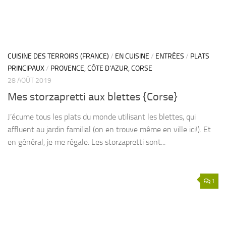
CUISINE DES TERROIRS (FRANCE)
/
EN CUISINE
/
ENTRÉES
/
PLATS
PRINCIPAUX
/
PROVENCE, CÔTE D'AZUR, CORSE
28 AOÛT 2019
Mes storzapretti aux blettes {Corse}
J’écume tous les plats du monde utilisant les blettes, qui
affluent au jardin familial (on en trouve même en ville ici!). Et
en général, je me régale. Les storzapretti sont...
1