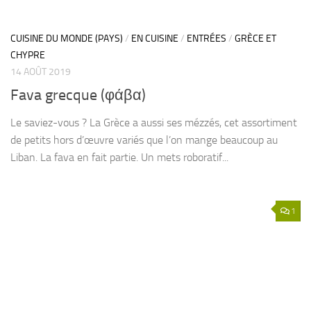
CUISINE DU MONDE (PAYS)
/
EN CUISINE
/
ENTRÉES
/
GRÈCE ET
CHYPRE
14 AOÛT 2019
Fava grecque (φάβα)
Le saviez-vous ? La Grèce a aussi ses mézzés, cet assortiment
de petits hors d’œuvre variés que l’on mange beaucoup au
Liban. La fava en fait partie. Un mets roboratif...
1