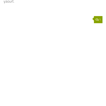
yaourt.
1