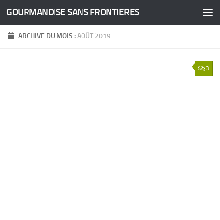
GOURMANDISE SANS FRONTIERES
Skip to content
ARCHIVE DU MOIS :
AOÛT 2019
3