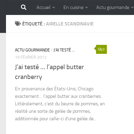
Accueil
En cuisine
Actu gourmande
Skip to content
GOURMANDISE SANS 
ÉTIQUETÉ :
AIRELLE SCANDINAVIE
0
ACTU GOURMANDE
/
J'AI TESTÉ ...
19 FÉVRIER 2012
J’ai testé … l’appel butter
cranberry
En provenance des États-Unis, Chicago
exactement… l’appel butter aux cranberries.
Littéralement, c’est du beurre de pommes, en
réalité une sorte de gelée de pommes,
additionnée pour celle-ci d’une gelée de...