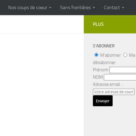
Nos coups de coeur
Sans frontières
Contact
FRONTIERES
Cuisine populaire des terroirs
PLUS
S’ABONNER
M'abonner
Me
désabonner
Prénom
NOM
Adresse email : :