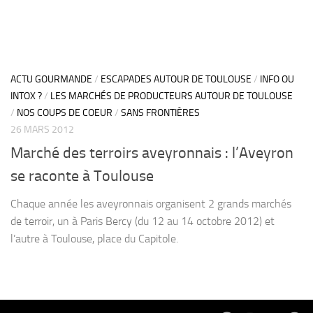
ACTU GOURMANDE
/
ESCAPADES AUTOUR DE TOULOUSE
/
INFO OU
INTOX ?
/
LES MARCHÉS DE PRODUCTEURS AUTOUR DE TOULOUSE
/
NOS COUPS DE COEUR
/
SANS FRONTIÈRES
26 MARS 2012
Marché des terroirs aveyronnais : l’Aveyron
se raconte à Toulouse
Chaque année les aveyronnais organisent 2 grands marchés
de terroir, un à Paris Bercy (du 12 au 14 octobre 2012) et
l’autre à Toulouse, place du Capitole.