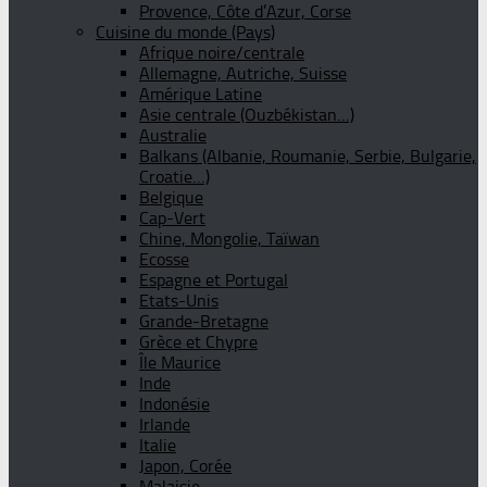
Provence, Côte d’Azur, Corse
Cuisine du monde (Pays)
Afrique noire/centrale
Allemagne, Autriche, Suisse
Amérique Latine
Asie centrale (Ouzbékistan…)
Australie
Balkans (Albanie, Roumanie, Serbie, Bulgarie,
Croatie…)
Belgique
Cap-Vert
Chine, Mongolie, Taïwan
Ecosse
Espagne et Portugal
Etats-Unis
Grande-Bretagne
Grèce et Chypre
Île Maurice
Inde
Indonésie
Irlande
Italie
Japon, Corée
Malaisie