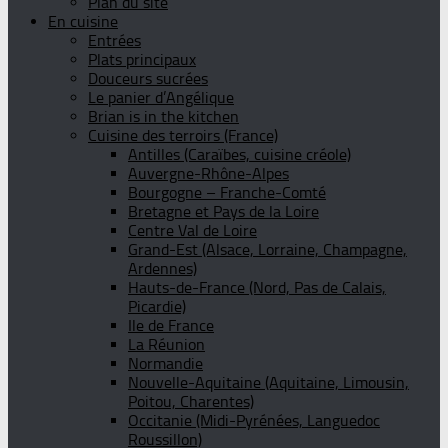
Plan du site
En cuisine
Entrées
Plats principaux
Douceurs sucrées
Le panier d’Angélique
Brian is in the kitchen
Cuisine des terroirs (France)
Antilles (Caraïbes, cuisine créole)
Auvergne-Rhône-Alpes
Bourgogne – Franche-Comté
Bretagne et Pays de la Loire
Centre Val de Loire
Grand-Est (Alsace, Lorraine, Champagne,
Ardennes)
Hauts-de-France (Nord, Pas de Calais,
Picardie)
Ile de France
La Réunion
Normandie
Nouvelle-Aquitaine (Aquitaine, Limousin,
Poitou, Charentes)
Occitanie (Midi-Pyrénées, Languedoc
Roussillon)