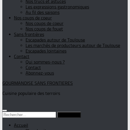
Nos trucs et astuces
Les expressions gastronomiques
Au fil des saisons
Nos coups de coeur
Nos coups de coeur
Nos coups de fouet
Sans frontières
Escapades autour de Toulouse
Les marchés de producteurs autour de Toulouse
Escapades lointaines
Contact
Qui sommes-nous ?
Contact
Abonnez-vous
GOURMANDISE SANS FRONTIERES
Cuisine populaire des terroirs
Rechercher :
Accueil