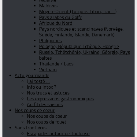
Maldives
Moyen-Orient (Turquie, Liban, Iran…)
Pays arabes du Golfe
Afrique du Nord
Pays nordiques et scandinaves (Norvège,
Suède, Finlande, Islande, Danemark)
Philippines
Pologne, République Tchèque, Hongrie
Russie, Tchétchénie, Ukraine, Géorgie, Pays
baltes
Thaïlande / Laos
Vietnam
Actu gourmande
J’ai testé …
Info ou intox ?
Nos trucs et astuces
Les expressions gastronomiques
Au fil des saisons
Nos coups de coeur
Nos coups de coeur
Nos coups de fouet
Sans frontières
Escapades autour de Toulouse