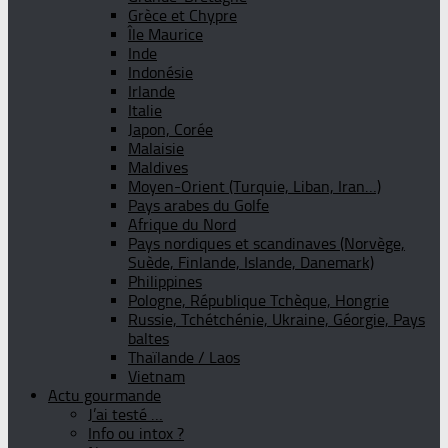
Grèce et Chypre
Île Maurice
Inde
Indonésie
Irlande
Italie
Japon, Corée
Malaisie
Maldives
Moyen-Orient (Turquie, Liban, Iran…)
Pays arabes du Golfe
Afrique du Nord
Pays nordiques et scandinaves (Norvège,
Suède, Finlande, Islande, Danemark)
Philippines
Pologne, République Tchèque, Hongrie
Russie, Tchétchénie, Ukraine, Géorgie, Pays
baltes
Thaïlande / Laos
Vietnam
Actu gourmande
J’ai testé …
Info ou intox ?