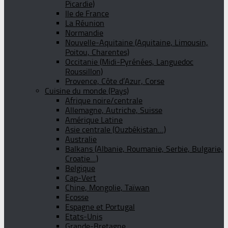
Picardie)
Ile de France
La Réunion
Normandie
Nouvelle-Aquitaine (Aquitaine, Limousin,
Poitou, Charentes)
Occitanie (Midi-Pyrénées, Languedoc
Roussillon)
Provence, Côte d’Azur, Corse
Cuisine du monde (Pays)
Afrique noire/centrale
Allemagne, Autriche, Suisse
Amérique Latine
Asie centrale (Ouzbékistan…)
Australie
Balkans (Albanie, Roumanie, Serbie, Bulgarie,
Croatie…)
Belgique
Cap-Vert
Chine, Mongolie, Taïwan
Ecosse
Espagne et Portugal
Etats-Unis
Grande-Bretagne