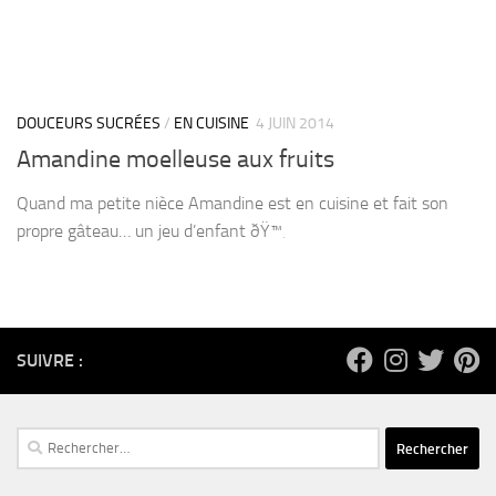
DOUCEURS SUCRÉES
/
EN CUISINE
4 JUIN 2014
Amandine moelleuse aux fruits
Quand ma petite nièce Amandine est en cuisine et fait son
propre gâteau… un jeu d’enfant ðŸ™‚
SUIVRE :
Rechercher :