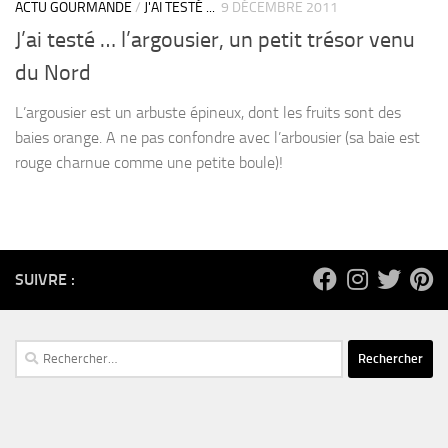
ACTU GOURMANDE
/
J'AI TESTÉ ...
9 DÉCEMBRE 2011
J’ai testé … l’argousier, un petit trésor venu
du Nord
L’argousier est un arbuste épineux, dont les fruits sont des
baies orange. A ne pas confondre avec l’arbousier (sa baie est
rouge charnue comme une petite boule)!
SUIVRE :
Rechercher :