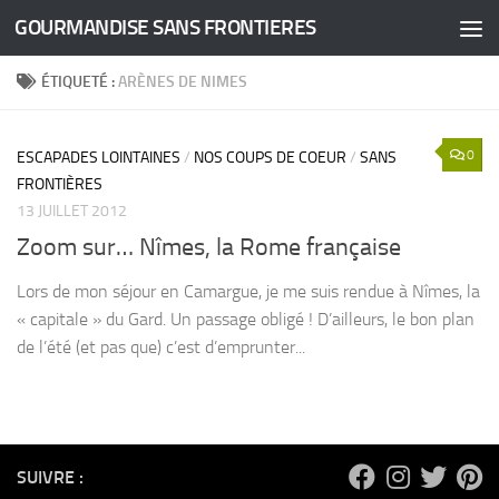
GOURMANDISE SANS FRONTIERES
Skip to content
ÉTIQUETÉ :
ARÈNES DE NIMES
0
ESCAPADES LOINTAINES
/
NOS COUPS DE COEUR
/
SANS
FRONTIÈRES
13 JUILLET 2012
Zoom sur… Nîmes, la Rome française
Lors de mon séjour en Camargue, je me suis rendue à Nîmes, la
« capitale » du Gard. Un passage obligé ! D’ailleurs, le bon plan
de l’été (et pas que) c’est d’emprunter...
SUIVRE :