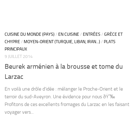
CUISINE DU MONDE (PAYS)
/
EN CUISINE
/
ENTRÉES
/
GRÈCE ET
CHYPRE
/
MOYEN-ORIENT (TURQUIE, LIBAN, IRAN...)
/
PLATS
PRINCIPAUX
9 JUILLET 2014
Beurek arménien à la brousse et tome du
Larzac
En voilà une drôle d’idée : mélanger le Proche-Orient et le
terroir du sud-Aveyron. Une évidence pour nous ðŸ˜‰
Profitons de ces excellents fromages du Larzac en les faisant
voyager vers...