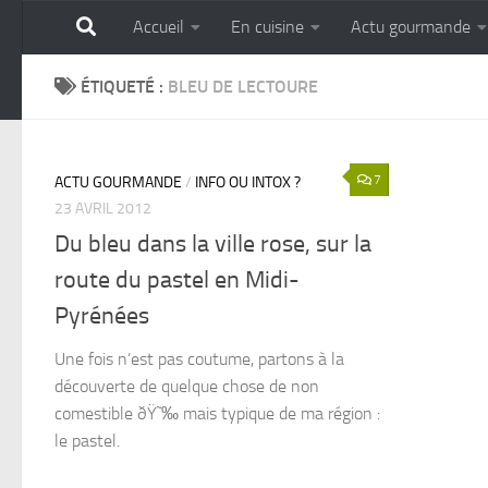
Accueil
En cuisine
Actu gourmande
Skip to content
GOURMANDISE SANS 
ÉTIQUETÉ :
BLEU DE LECTOURE
7
ACTU GOURMANDE
/
INFO OU INTOX ?
23 AVRIL 2012
Du bleu dans la ville rose, sur la
route du pastel en Midi-
Pyrénées
Une fois n’est pas coutume, partons à la
découverte de quelque chose de non
comestible ðŸ˜‰ mais typique de ma région :
le pastel.