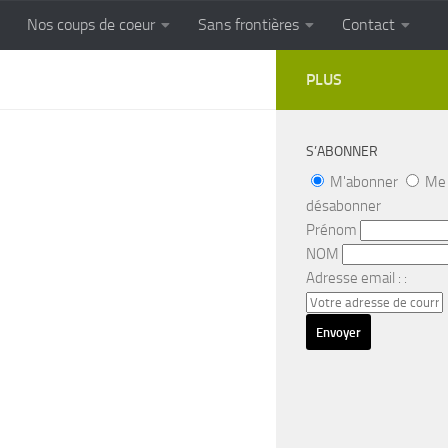
Nos coups de coeur
Sans frontières
Contact
FRONTIERES
Cuisine populaire des terroirs
PLUS
S’ABONNER
M'abonner
Me
désabonner
Prénom
NOM
Adresse email : :