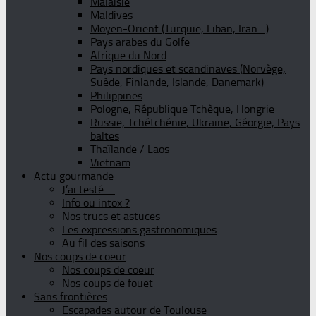
Malaisie
Maldives
Moyen-Orient (Turquie, Liban, Iran…)
Pays arabes du Golfe
Afrique du Nord
Pays nordiques et scandinaves (Norvège,
Suède, Finlande, Islande, Danemark)
Philippines
Pologne, République Tchèque, Hongrie
Russie, Tchétchénie, Ukraine, Géorgie, Pays
baltes
Thaïlande / Laos
Vietnam
Actu gourmande
J’ai testé …
Info ou intox ?
Nos trucs et astuces
Les expressions gastronomiques
Au fil des saisons
Nos coups de coeur
Nos coups de coeur
Nos coups de fouet
Sans frontières
Escapades autour de Toulouse