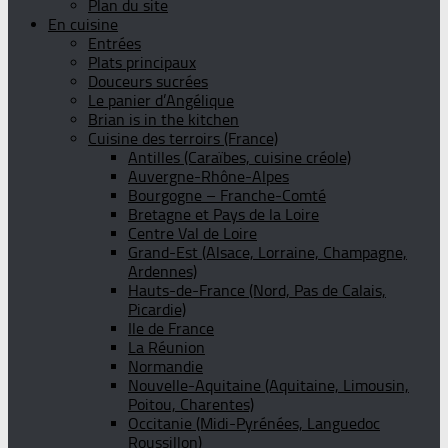
Plan du site
En cuisine
Entrées
Plats principaux
Douceurs sucrées
Le panier d’Angélique
Brian is in the kitchen
Cuisine des terroirs (France)
Antilles (Caraïbes, cuisine créole)
Auvergne-Rhône-Alpes
Bourgogne – Franche-Comté
Bretagne et Pays de la Loire
Centre Val de Loire
Grand-Est (Alsace, Lorraine, Champagne,
Ardennes)
Hauts-de-France (Nord, Pas de Calais,
Picardie)
Ile de France
La Réunion
Normandie
Nouvelle-Aquitaine (Aquitaine, Limousin,
Poitou, Charentes)
Occitanie (Midi-Pyrénées, Languedoc
Roussillon)