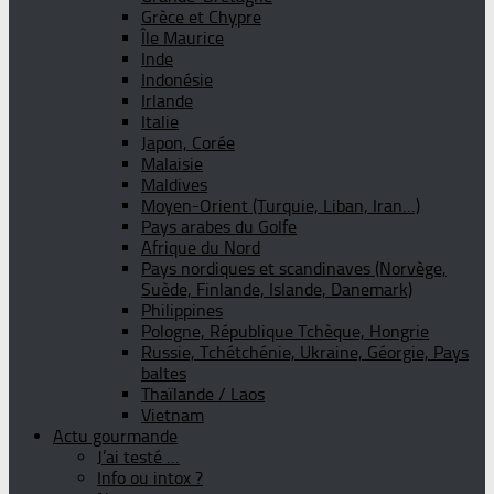
Grèce et Chypre
Île Maurice
Inde
Indonésie
Irlande
Italie
Japon, Corée
Malaisie
Maldives
Moyen-Orient (Turquie, Liban, Iran…)
Pays arabes du Golfe
Afrique du Nord
Pays nordiques et scandinaves (Norvège,
Suède, Finlande, Islande, Danemark)
Philippines
Pologne, République Tchèque, Hongrie
Russie, Tchétchénie, Ukraine, Géorgie, Pays
baltes
Thaïlande / Laos
Vietnam
Actu gourmande
J’ai testé …
Info ou intox ?