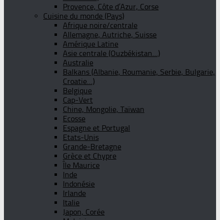
Provence, Côte d’Azur, Corse
Cuisine du monde (Pays)
Afrique noire/centrale
Allemagne, Autriche, Suisse
Amérique Latine
Asie centrale (Ouzbékistan…)
Australie
Balkans (Albanie, Roumanie, Serbie, Bulgarie,
Croatie…)
Belgique
Cap-Vert
Chine, Mongolie, Taïwan
Ecosse
Espagne et Portugal
Etats-Unis
Grande-Bretagne
Grèce et Chypre
Île Maurice
Inde
Indonésie
Irlande
Italie
Japon, Corée