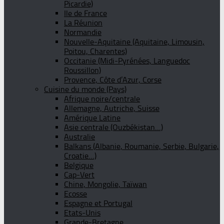
Picardie)
Ile de France
La Réunion
Normandie
Nouvelle-Aquitaine (Aquitaine, Limousin,
Poitou, Charentes)
Occitanie (Midi-Pyrénées, Languedoc
Roussillon)
Provence, Côte d’Azur, Corse
Cuisine du monde (Pays)
Afrique noire/centrale
Allemagne, Autriche, Suisse
Amérique Latine
Asie centrale (Ouzbékistan…)
Australie
Balkans (Albanie, Roumanie, Serbie, Bulgarie,
Croatie…)
Belgique
Cap-Vert
Chine, Mongolie, Taïwan
Ecosse
Espagne et Portugal
Etats-Unis
Grande-Bretagne