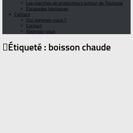
Les marchés de producteurs autour de Toulouse
Escapades lointaines
Contact
Qui sommes-nous ?
Contact
Abonnez-vous
Étiqueté :
boisson chaude