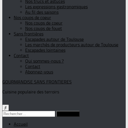
Nos trucs et astuces
Les expressions gastronomiques
Au fil des saisons
Nos coups de coeur
Nos coups de coeur
Nos coups de fouet
Sans frontières
Escapades autour de Toulouse
Les marchés de producteurs autour de Toulouse
Escapades lointaines
Contact
Qui sommes-nous ?
Contact
Abonnez-vous
GOURMANDISE SANS FRONTIERES
Cuisine populaire des terroirs
Rechercher :
Accueil