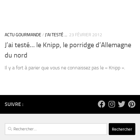
ACTU GOURMANDE
/
J'AI TESTÉ ...
23 FÉVRIER 2012
J’ai testé… le Knipp, le porridge d’Allemagne
du nord
Il y a fort à parier que vous ne connaissez pas le « Knipp ».
SUIVRE :
Rechercher :