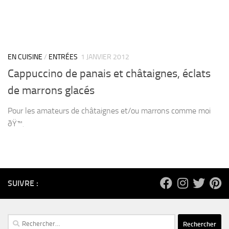
EN CUISINE
/
ENTRÉES
1 JANVIER 2012
Cappuccino de panais et châtaignes, éclats
de marrons glacés
Pour les amateurs de châtaignes et/ou marrons comme moi
ðŸ™‚
SUIVRE :
Rechercher :