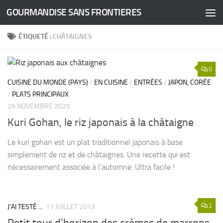
GOURMANDISE SANS FRONTIERES
Skip to content
ÉTIQUETÉ :
CHÂTAIGNES
0
CUISINE DU MONDE (PAYS)
/
EN CUISINE
/
ENTRÉES
/
JAPON, CORÉE
/
PLATS PRINCIPAUX
26 NOVEMBRE 2025
Kuri Gohan, le riz japonais à la châtaigne
Le kuri gohan est un plat traditionnel japonais à base
simplement de riz et de châtaignes. Une recette qui est
nécessairement associée à l’automne. Ultra facile !
2
J'AI TESTÉ ...
11 JUILLET 2013