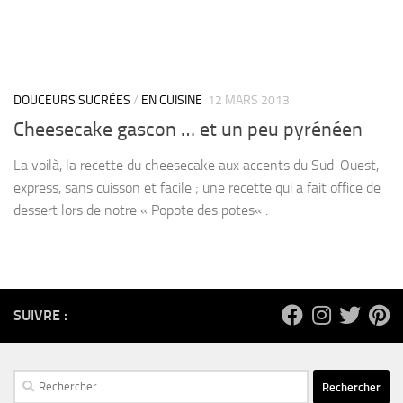
DOUCEURS SUCRÉES
/
EN CUISINE
12 MARS 2013
Cheesecake gascon … et un peu pyrénéen
La voilà, la recette du cheesecake aux accents du Sud-Ouest,
express, sans cuisson et facile ; une recette qui a fait office de
dessert lors de notre « Popote des potes« .
SUIVRE :
Rechercher :