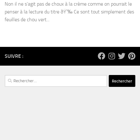
Non il ne s’agit pas de choux à la crème comme on pourrait le
penser à la lecture du titre ðŸ˜‰ Ce sont tout simplement des
feuilles de chou vert...
SUIVRE :
Rechercher :