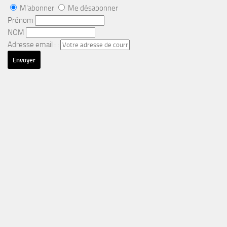
M'abonner
Me désabonner
Prénom
NOM
Adresse email : :