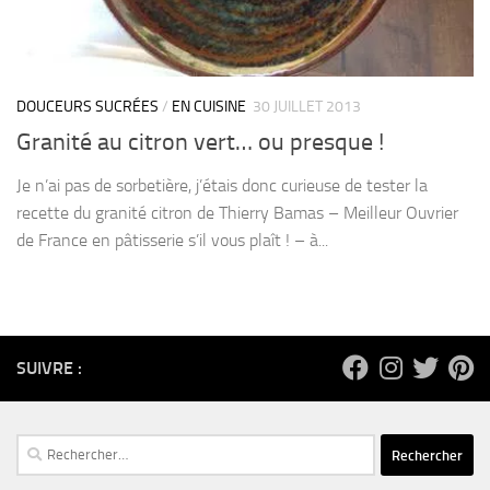
DOUCEURS SUCRÉES
/
EN CUISINE
30 JUILLET 2013
Granité au citron vert… ou presque !
Je n’ai pas de sorbetière, j’étais donc curieuse de tester la
recette du granité citron de Thierry Bamas – Meilleur Ouvrier
de France en pâtisserie s’il vous plaît ! – à...
SUIVRE :
Rechercher :