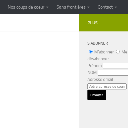
Nos coups de coeur
Sans frontières
Contact
FRONTIERES
Cuisine populaire des terroirs
PLUS
S’ABONNER
M'abonner
Me
désabonner
Prénom
NOM
Adresse email : :