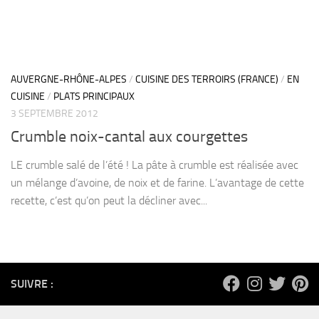
AUVERGNE-RHÔNE-ALPES
/
CUISINE DES TERROIRS (FRANCE)
/
EN
CUISINE
/
PLATS PRINCIPAUX
3 SEPTEMBRE 2012
Crumble noix-cantal aux courgettes
LE crumble salé de l’été ! La pâte à crumble est réalisée avec
un mélange d’avoine, de noix et de farine. L’avantage de cette
recette, c’est qu’on peut la décliner avec...
SUIVRE :