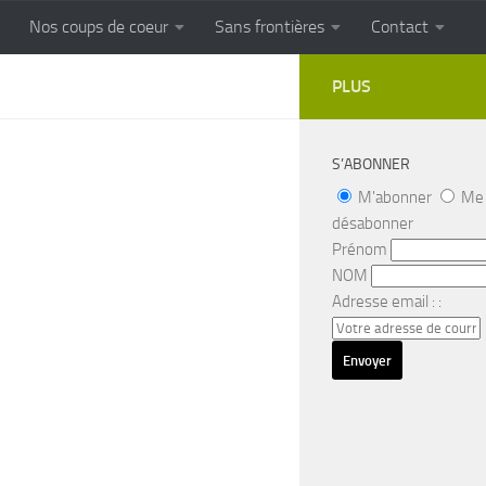
Nos coups de coeur
Sans frontières
Contact
FRONTIERES
Cuisine populaire des terroirs
PLUS
S’ABONNER
M'abonner
Me
désabonner
Prénom
NOM
Adresse email : :