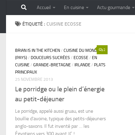
Accueil
En cuisine
Actu gourmande
Skip to content
GOURMANDISE SANS 
ÉTIQUETÉ :
CUISINE ECOSSE
2
BRIAN IS IN THE KITCHEN
/
CUISINE DU MONDE
(PAYS)
/
DOUCEURS SUCRÉES
/
ECOSSE
/
EN
CUISINE
/
GRANDE-BRETAGNE
/
IRLANDE
/
PLATS
PRINCIPAUX
25 NOVEMBRE 2013
Le porridge ou le plein d’énergie
au petit-déjeuner
Le porridge, appelé aussi gruau, est une
bouillie d’avoine, typique des petits-déjeuners
anglo-saxons. Il fut inventé par … les
Égyptiens vers 300 avant JC !