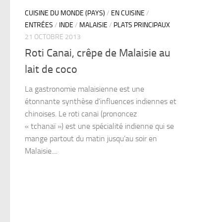
CUISINE DU MONDE (PAYS)
/
EN CUISINE
/
ENTRÉES
/
INDE
/
MALAISIE
/
PLATS PRINCIPAUX
21 OCTOBRE 2013
Roti Canai, crêpe de Malaisie au
lait de coco
La gastronomie malaisienne est une
étonnante synthèse d’influences indiennes et
chinoises. Le roti canai (prononcez
« tchanaï ») est une spécialité indienne qui se
mange partout du matin jusqu’au soir en
Malaisie....