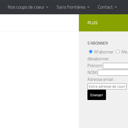
Nos coups de coeur
Sans frontières
Contact
FRONTIERES
Cuisine populaire des terroirs
PLUS
S’ABONNER
M'abonner
Me
désabonner
Prénom
NOM
Adresse email : :