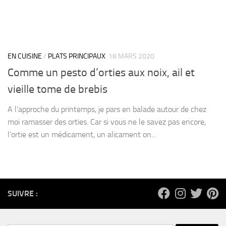
EN CUISINE
/
PLATS PRINCIPAUX
18 MARS 2020
Comme un pesto d’orties aux noix, ail et
vieille tome de brebis
A l’approche du printemps, je pars en balade autour de chez
moi ramasser des orties. Car si vous ne le savez pas encore,
l’ortie est un médicament, un alicament on...
SUIVRE :