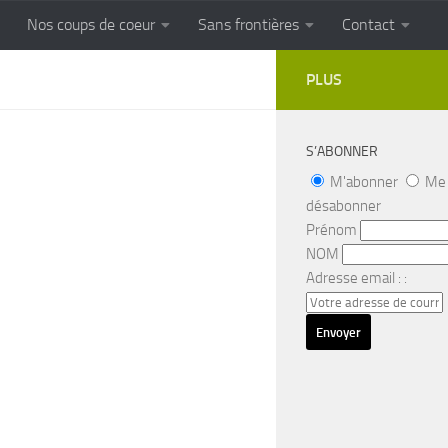
Nos coups de coeur
Sans frontières
Contact
FRONTIERES
Cuisine populaire des terroirs
PLUS
S’ABONNER
M'abonner
Me
désabonner
Prénom
NOM
Adresse email : :