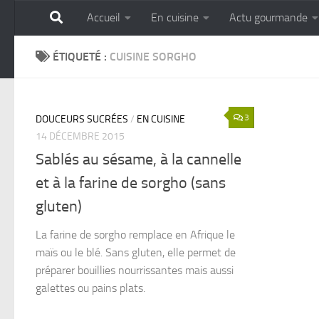
Accueil
En cuisine
Actu gourmande
Skip to content
GOURMANDISE SANS 
ÉTIQUETÉ :
CUISINE SORGHO
3
DOUCEURS SUCRÉES
/
EN CUISINE
14 DÉCEMBRE 2015
Sablés au sésame, à la cannelle
et à la farine de sorgho (sans
gluten)
La farine de sorgho remplace en Afrique le
maïs ou le blé. Sans gluten, elle permet de
préparer bouillies nourrissantes mais aussi
galettes ou pains plats.