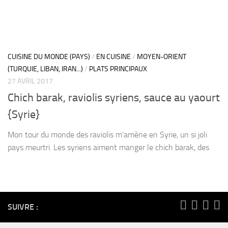
CUISINE DU MONDE (PAYS)
/
EN CUISINE
/
MOYEN-ORIENT
(TURQUIE, LIBAN, IRAN...)
/
PLATS PRINCIPAUX
27 AVRIL 2017
Chich barak, raviolis syriens, sauce au yaourt
{Syrie}
Mon tour du monde des raviolis m’amène en Syrie, un si joli
pays meurtri. Les syriens aiment manger le chich barak, des
SUIVRE :