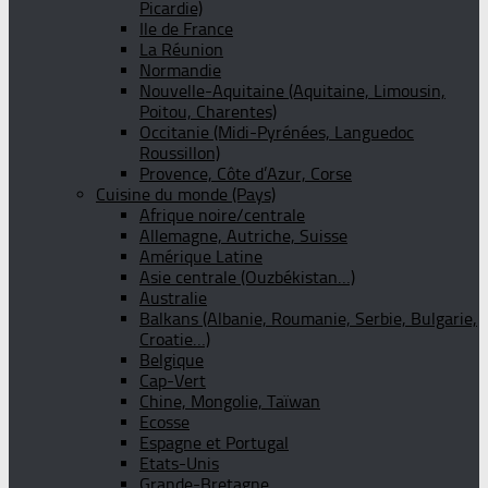
Picardie)
Ile de France
La Réunion
Normandie
Nouvelle-Aquitaine (Aquitaine, Limousin,
Poitou, Charentes)
Occitanie (Midi-Pyrénées, Languedoc
Roussillon)
Provence, Côte d’Azur, Corse
Cuisine du monde (Pays)
Afrique noire/centrale
Allemagne, Autriche, Suisse
Amérique Latine
Asie centrale (Ouzbékistan…)
Australie
Balkans (Albanie, Roumanie, Serbie, Bulgarie,
Croatie…)
Belgique
Cap-Vert
Chine, Mongolie, Taïwan
Ecosse
Espagne et Portugal
Etats-Unis
Grande-Bretagne