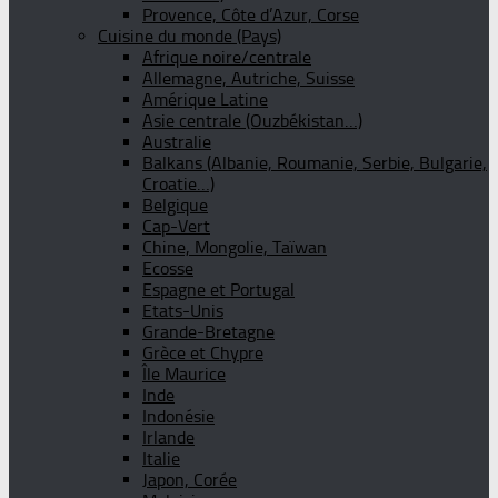
Provence, Côte d’Azur, Corse
Cuisine du monde (Pays)
Afrique noire/centrale
Allemagne, Autriche, Suisse
Amérique Latine
Asie centrale (Ouzbékistan…)
Australie
Balkans (Albanie, Roumanie, Serbie, Bulgarie,
Croatie…)
Belgique
Cap-Vert
Chine, Mongolie, Taïwan
Ecosse
Espagne et Portugal
Etats-Unis
Grande-Bretagne
Grèce et Chypre
Île Maurice
Inde
Indonésie
Irlande
Italie
Japon, Corée