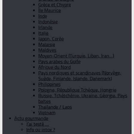
Grèce et Chypre
Île Maurice
Inde
Indonésie
Irlande
Italie
Japon, Corée
Malaisie
Maldives
Moyen-Orient (Turquie, Liban, Iran…)
Pays arabes du Golfe
Afrique du Nord
Pays nordiques et scandinaves (Norvège,
Suède, Finlande, Islande, Danemark)
Philippines
Pologne, République Tchèque, Hongrie
Russie, Tchétchénie, Ukraine, Géorgie, Pays
baltes
Thaïlande / Laos
Vietnam
Actu gourmande
J’ai testé …
Info ou intox ?