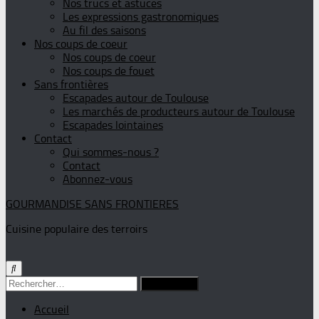
Nos trucs et astuces
Les expressions gastronomiques
Au fil des saisons
Nos coups de coeur
Nos coups de coeur
Nos coups de fouet
Sans frontières
Escapades autour de Toulouse
Les marchés de producteurs autour de Toulouse
Escapades lointaines
Contact
Qui sommes-nous ?
Contact
Abonnez-vous
GOURMANDISE SANS FRONTIERES
Cuisine populaire des terroirs
Rechercher :
Accueil