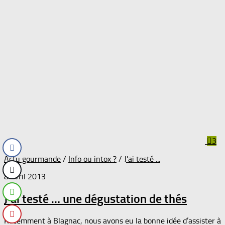
3
Actu gourmande
/
Info ou intox ?
/
J'ai testé ...
8 avril 2013
J’ai testé … une dégustation de thés
Récemment à Blagnac, nous avons eu la bonne idée d’assister à