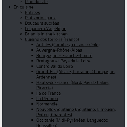
Plan du site
En cuisine
Entrées
Plats principaux
Douceurs sucrées
Le panier d’Angélique
Brian is in the kitchen
Cuisine des terroirs (France)
Antilles (Caraïbes, cuisine créole)
Auvergne-Rhône-Alpes
Bourgogne – Franche-Comté
Bretagne et Pays de la Loire
Centre Val de Loire
Grand-Est (Alsace, Lorraine, Champagne,
Ardennes)
Hauts-de-France (Nord, Pas de Calais,
Picardie)
Ile de France
La Réunion
Normandie
Nouvelle-Aquitaine (Aquitaine, Limousin,
Poitou, Charentes)
Occitanie (Midi-Pyrénées, Languedoc
Roussillon)