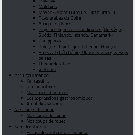
Malaisie
Maldives
Moyen-Orient (Turquie, Liban, Iran…)
Pays arabes du Golfe
Afrique du Nord
Pays nordiques et scandinaves (Norvège,
Suède, Finlande, Islande, Danemark)
Philippines
Pologne, République Tchèque, Hongrie
Russie, Tchétchénie, Ukraine, Géorgie, Pays
baltes
Thaïlande / Laos
Vietnam
Actu gourmande
J’ai testé …
Info ou intox ?
Nos trucs et astuces
Les expressions gastronomiques
Au fil des saisons
Nos coups de coeur
Nos coups de coeur
Nos coups de fouet
Sans frontières
Escapades autour de Toulouse