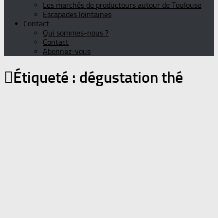
Les marchés de producteurs autour de Toulouse
Escapades lointaines
Contact
Qui sommes-nous ?
Contact
Abonnez-vous
Étiqueté :
dégustation thé