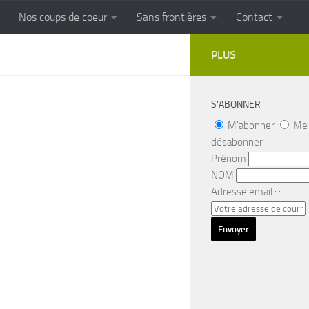
Nos coups de coeur
Sans frontières
Contact
FRONTIERES
Cuisine populaire des terroirs
PLUS
S’ABONNER
M'abonner
Me
désabonner
Prénom
NOM
Adresse email : :