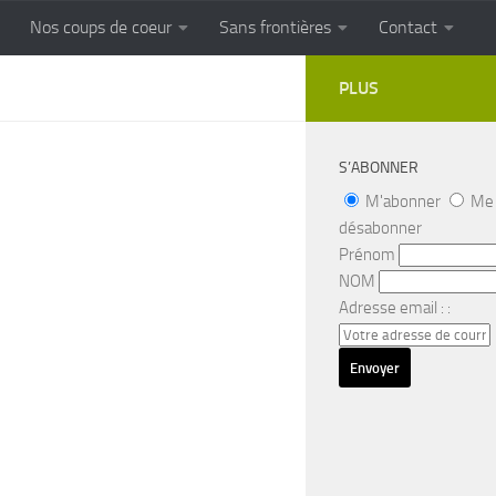
Nos coups de coeur
Sans frontières
Contact
FRONTIERES
Cuisine populaire des terroirs
PLUS
S’ABONNER
M'abonner
Me
désabonner
Prénom
NOM
Adresse email : :